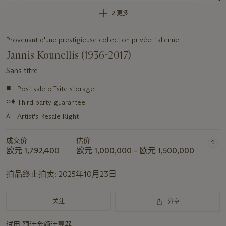
2 更多
Provenant d'une prestigieuse collection privée italienne
Jannis Kounellis (1936-2017)
Sans titre
■
Post sale offsite storage
关
○♦
于
Third party guarantee
此
λ
Artist's Resale Right
拍
品
成交价
估价
重
欧元 1,792,400
欧元 1,000,000 – 欧元 1,500,000
要
拍品终止拍卖:
2025年10月23日
资
讯
关注
分享
试用
预计金额计算器