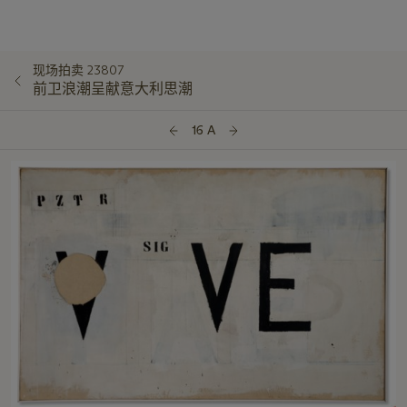
现场拍卖 23807
前卫浪潮呈献意大利思潮
16 A