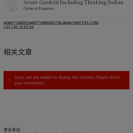
Avant-Garde(s) Including Thinking Italian
General Enquires
AVANTGARDESANDTHINKINGITALIAN@CHRISTIES.COM
+33 1 40 76 85 85
相关文章
Sorry, we are unable to display this content. Please check
your connection.
更多来自