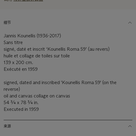
细节
Jannis Kounellis (1936-2017)
Sans titre
signé, daté et inscrit ‘Kounellis Roma 59’ (au revers)
huile et collage de toiles sur toile
139 x 200 cm.
Exécuté en 1959
signed, dated and inscribed 'Kounellis Roma 59' (on the
reverse)
oil and canvas collage on canvas
54 ¾ x 78 ¾ in.
Executed in 1959
来源