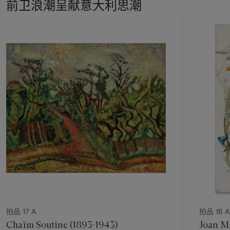
前卫浪潮呈献意大利思潮
11
中
的
第
1
个
拍品 17 A
拍品 18 A
Chaïm Soutine (1893-1943)
Joan Mi