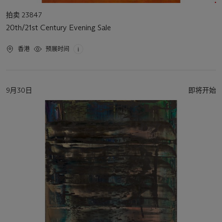
活
拍卖 23847
动
20th/21st Century Evening Sale
类
型
活
香港
预展时间
动
地
点
活
9月30日
即将开始
动
日
期