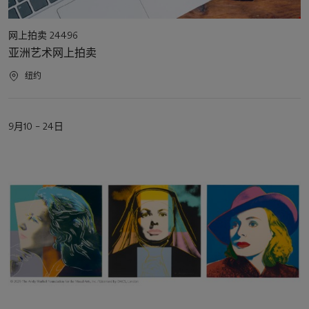
活
网上拍卖 24496
动
亚洲艺术网上拍卖
类
型
活
纽约
动
地
点
活
9月10 – 24日
动
日
期