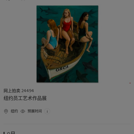
动
日
期
活
网上拍卖 24494
动
纽约员工艺术作品展
类
型
活
纽约
预展时间
动
地
点