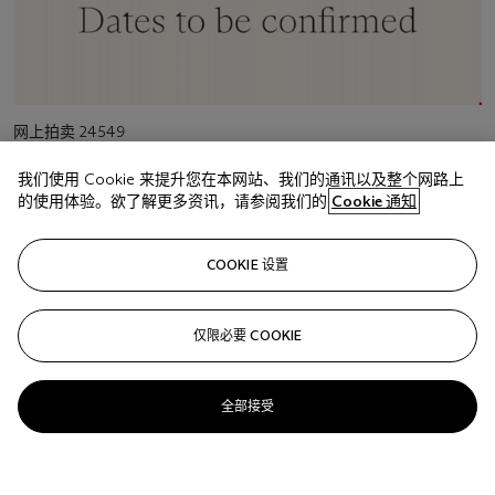
活
网上拍卖 24549
动
Dec Arts Online Vo
类
我们使用 Cookie 来提升您在本网站、我们的通讯以及整个网路上
型
活
纽约
的使用体验。欲了解更多资讯，请参阅我们的
Cookie 通知
动
地
点
COOKIE 设置
活
10月1 – 13日
动
日
期
仅限必要 COOKIE
全部接受