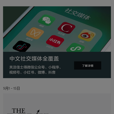
地
点
活
9月1 – 15日
动
日
期