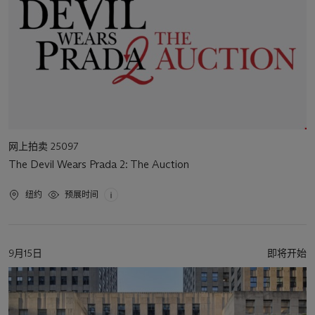
活
网上拍卖 25097
动
The Devil Wears Prada 2: The Auction
类
型
活
纽约
预展时间
动
地
点
活
9月15日
即将开始
动
日
期