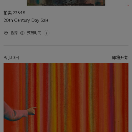
活
拍卖 23848
动
20th Century Day Sale
类
型
活
香港
预展时间
动
地
点
活
9月30日
即将开始
动
日
期