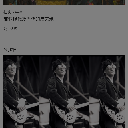
活
拍卖 24485
动
南亚现代及当代印度艺术
类
型
活
纽约
动
地
点
活
9月17日
动
日
期