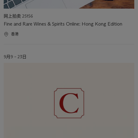
活
网上拍卖 25156
动
Fine and Rare Wines & Spirits Online: Hong Kong Edition
类
型
活
香港
动
地
点
活
9月9 – 23日
动
日
期