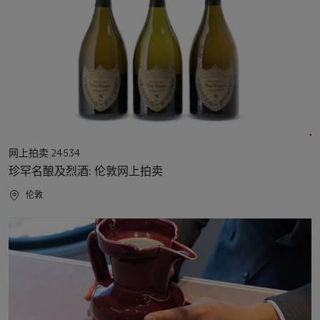
活
网上拍卖 24534
动
珍罕名酿及烈酒: 伦敦网上拍卖
类
型
活
伦敦
动
地
点