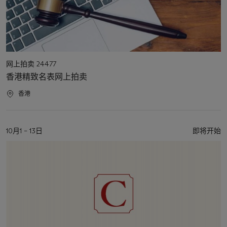
活
网上拍卖 24477
动
香港精致名表网上拍卖
类
型
活
香港
动
地
点
活
10月1 – 13日
即将开始
动
日
期