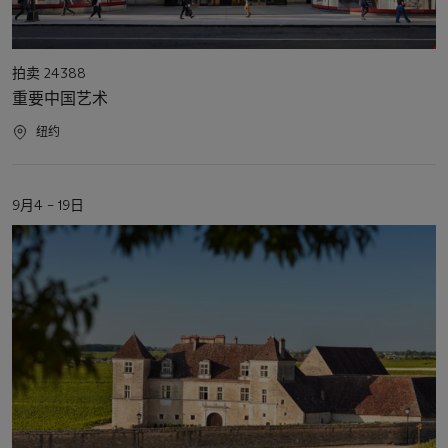
活
拍卖 24388
动
重要中国艺术
类
型
活
纽约
动
地
点
活
9月4 – 19日
动
日
期