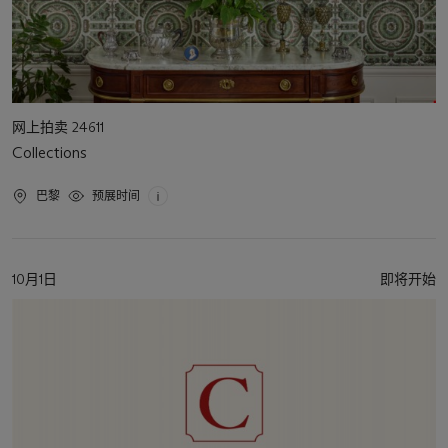
活
网上拍卖 24611
动
Collections
类
型
活
巴黎
预展时间
动
地
点
活
10月1日
即将开始
动
日
期