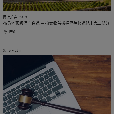
活
网上拍卖 25070
动
布艮地顶级酒庄直递 — 拍卖收益拨捐熙笃修道院 | 第二部分
类
型
活
巴黎
动
地
点
活
9月8 – 22日
动
日
期