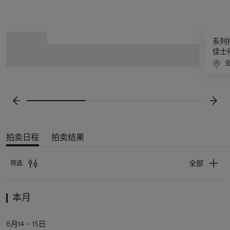
3
拍
系列
中
卖
佳士
的
日
第
程
1
滚
个
动
前一张
下一
显
示
屏
拍卖日程
拍卖结果
即
将
全部
筛选
举
行
拍
的
本月
卖
拍
日
卖、
活
8月14 – 15日
程
私