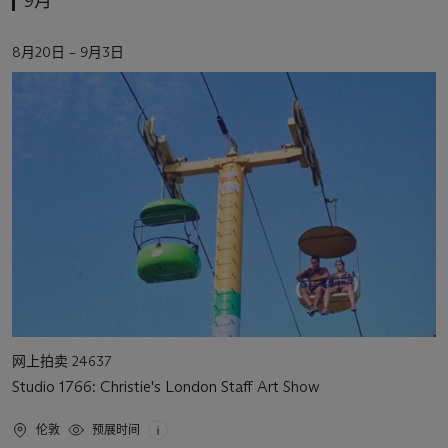
9月
活
8月20日 – 9月3日
动
日
期
活
网上拍卖 24637
动
Studio 1766: Christie's London Staff Art Show
类
型
活
伦敦
预展时间
动