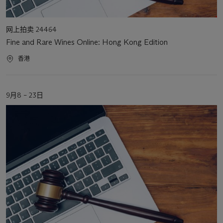
活
网上拍卖 24464
动
Fine and Rare Wines Online: Hong Kong Edition
类
型
活
香港
动
地
点
活
9月8 – 23日
动
日
期