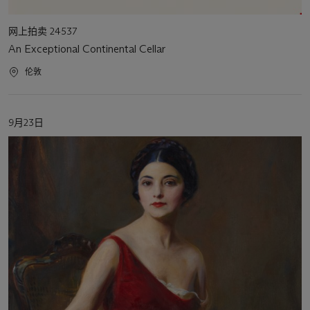
活
网上拍卖 24537
动
An Exceptional Continental Cellar
类
型
活
伦敦
动
地
点
活
9月23日
动
日
期