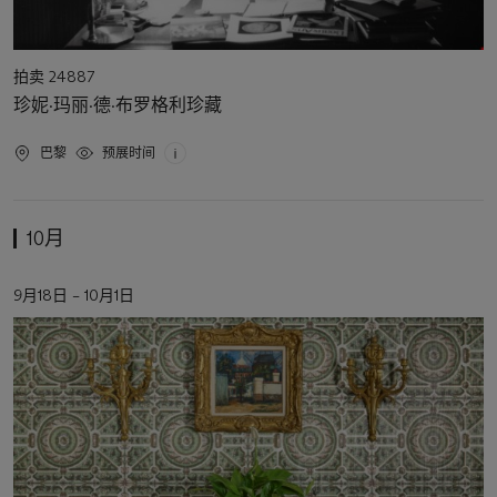
活
拍卖 24887
动
珍妮·玛丽·德·布罗格利珍藏
类
型
活
巴黎
预展时间
动
地
点
10月
活
9月18日 – 10月1日
动
日
期