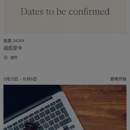
活
拍卖 24264
动
战后至今
类
型
活
纽约
动
地
点
活
9月23日 – 10月6日
即将开始
动
日
期