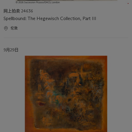
活
网上拍卖 24636
动
Spellbound: The Hegewisch Collection, Part III
类
型
活
伦敦
动
地
点
活
9月29日
动
日
期