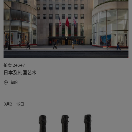
活
拍卖 24347
动
日本及韩国艺术
类
型
活
纽约
动
地
点
活
9月2 – 16日
动
日
期