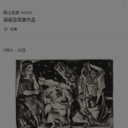
活
网上拍卖 24560
动
版画及限量作品
类
型
活
伦敦
动
地
点
活
9月15 – 29日
动
日
期