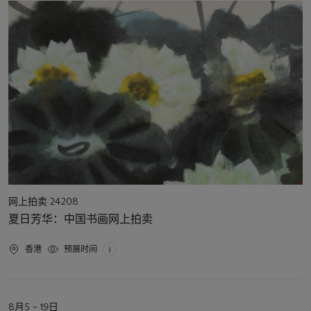
日
期
活
网上拍卖 24208
动
夏日芳华：中国书画网上拍卖
类
型
活
香港
预展时间
动
地
点
活
8月5 – 19日