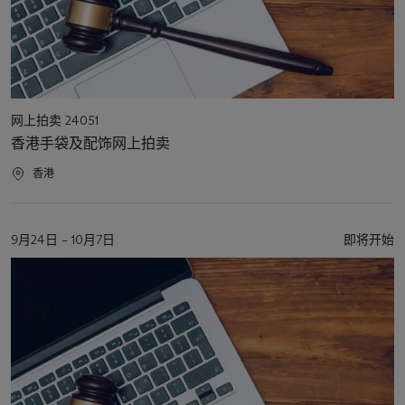
活
网上拍卖 24051
动
香港手袋及配饰网上拍卖
类
型
活
香港
动
地
点
活
9月24日 – 10月7日
即将开始
动
日
期