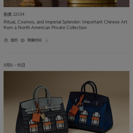
活
拍卖 22534
动
Ritual, Cosmos, and Imperial Splendor: Important Chinese Art
类
from a North American Private Collection
型
活
纽约
预展时间
动
地
点
活
9月8 – 18日
动
日
期