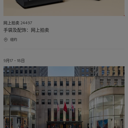
活
网上拍卖 24497
动
手袋及配饰：网上拍卖
类
型
活
纽约
动
地
点
活
9月17 – 18日
动
日
期