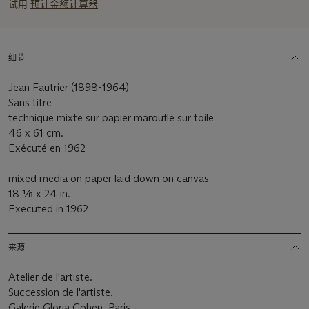
试用
预计金额计算器
细节
Jean Fautrier (1898-1964)
Sans titre
technique mixte sur papier marouflé sur toile
46 x 61 cm.
Exécuté en 1962
mixed media on paper laid down on canvas
18 1⁄8 x 24 in.
Executed in 1962
来源
Atelier de l'artiste.
Succession de l'artiste.
Galerie Gloria Cohen, Paris.