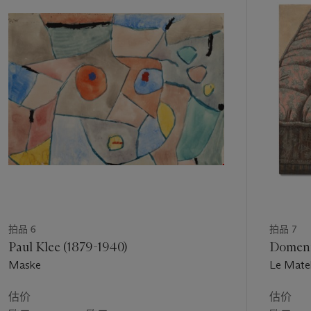
的
第
1
个
拍品 6
拍品 7
Paul Klee (1879-1940)
Domeni
Maske
Le Mate
估价
估价