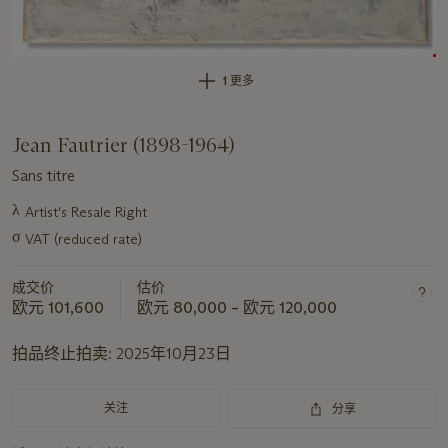
1 更多
Jean Fautrier (1898-1964)
Sans titre
λ
Artist's Resale Right
关
σ
于
VAT (reduced rate)
此
拍
成交价
估价
欧元 101,600
欧元 80,000 – 欧元 120,000
品
重
拍品终止拍卖:
2025年10月23日
要
资
讯
关注
分享