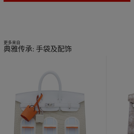
更多来自
典雅传承: 手袋及配饰
11
中
的
第
1
个