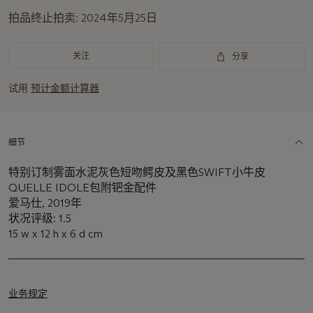
重
拍品终止拍卖:
2024年5月25日
要
资
讯
关注
分享
试用
预计金额计算器
细节
特别订制雾面水泥灰色短吻鳄皮及黑色SWIFT小牛皮
QUELLE IDOLE包附钯金配件
爱马仕, 2019年
状况评级: 1.5
15 w x 12 h x 6 d cm
业务规定