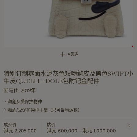
4 更多
特别订制雾面水泥灰色短吻鳄皮及黑色SWIFT小
牛皮QUELLE IDOLE包附钯金配件
爱马仕, 2019年
~
濒危及受保护物种
关
≈
于
濒危/受保护物种手袋（只可当地运输）
此
拍
成交价
估价
港元 2,205,000
港元 600,000 – 港元 1,000,000
品