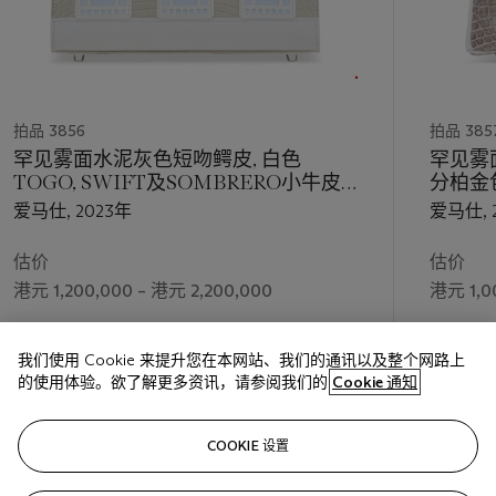
拍品 3856
拍品 385
罕见雾面水泥灰色短吻鳄皮, 白色
罕见雾
TOGO, SWIFT及SOMBRERO小牛皮,
分柏金
橙色及奶昔白色SWIFT小牛皮及雾霾蓝
爱马仕, 2023年
爱马仕, 
色CHÈVRE山羊皮20公分外缝雪白
FAUBOURG柏金包附钯金配件
估价
估价
港元 1,200,000 – 港元 2,200,000
港元 1,0
成交价
成交价
我们使用 Cookie 来提升您在本网站、我们的通讯以及整个网路上
港元 2,205,000
港元 1,7
的使用体验。欲了解更多资讯，请参阅我们的
Cookie 通知
关注
COOKIE 设置