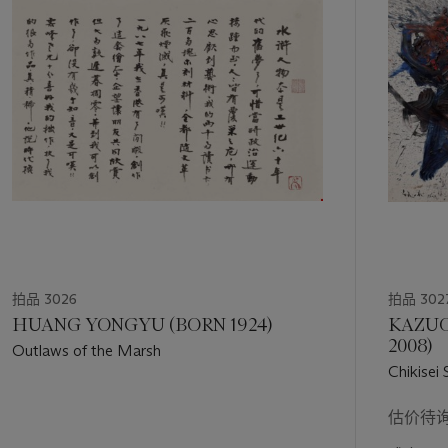
1
个
拍品 3026
拍品 302
HUANG YONGYU (BORN 1924)
KAZUO 
2008)
Outlaws of the Marsh
Chikisei
Liangsha
估价待