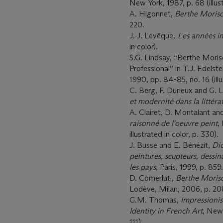
New York, 1987, p. 68 (illust
A. Higonnet,
Berthe Moriso
220.
J.-J. Levêque,
Les anné
es i
in color).
S.G. Lindsay, “Berthe Mor
Professional” in T.J. Edelste
1990, pp. 84-85, no. 16 (illu
C. Berg, F. Durieux and G. 
et modernité dans la littérat
A. Clairet, D. Montalant an
raisonné de l'oeuvre peint
,
illustrated in color, p. 330).
J. Busse and E. Bénézit,
Dic
peintures, scupteurs, dessin
les pays
, Paris, 1999, p. 859.
D. Comerlati,
Berthe Moriso
Lodève, Milan, 2006, p. 20
G.M. Thomas,
Impressioni
Identity in French Art
, New 
111).