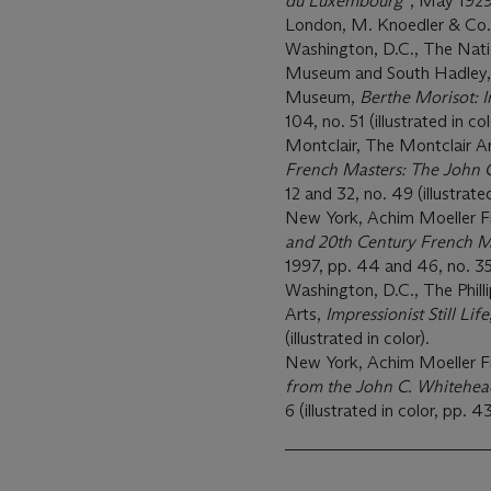
du Luxembourg"
,
May 1929, 
London, M. Knoedler & Co.,
Washington, D.C., The Natio
Museum and South Hadley,
Museum,
Berthe Morisot: I
104, no. 51 (illustrated in co
Montclair, The Montclair 
French Masters: The John 
12 and 32, no. 49 (illustrated
New York, Achim Moeller F
and 20th Century French Ma
1997, pp. 44 and 46, no. 35 
Washington, D.C., The Phil
Arts,
Impressionist Still Life
(illustrated in color).
New York, Achim Moeller F
from the John C. Whitehea
6 (illustrated in color, pp. 4