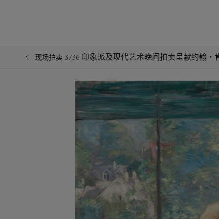
印象派及现代艺术晚间拍卖呈献约翰‧
现场拍卖 3736