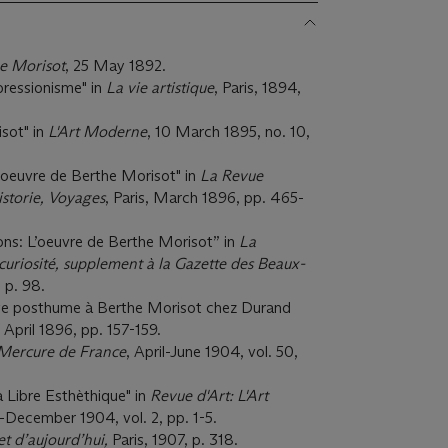
he Morisot
, 25 May 1892.
mpressionisme" in
La vie artistique
, Paris, 1894,
sot" in
L'Art Moderne
, 10 March 1895, no. 10,
l'oeuvre de Berthe Morisot" in
La Revue
torie, Voyages
, Paris, March 1896, pp. 465-
ions: L’oeuvre de Berthe Morisot” in
La
curiosité, supplement à
la Gazette des Beaux-
, p. 98.
age posthume à Berthe Morisot chez Durand
, April 1896, pp. 157-159.
Mercure de France
, April-June 1904, vol. 50,
 Libre Esthèthique" in
Revue d'Art: L'Art
y-December 1904, vol. 2, pp. 1-5.
et d
’
aujourd
’
hui,
Paris, 1907, p. 318.