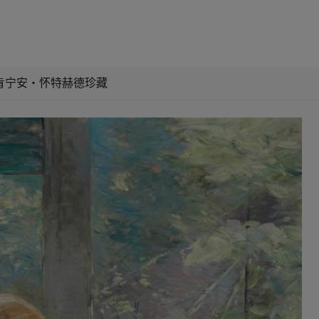
肯宁安‧怀特赫德珍藏