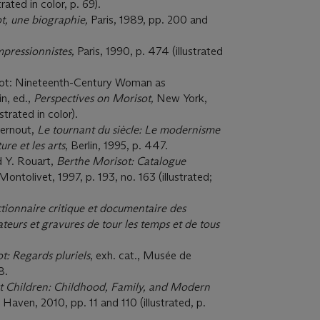
rated in color, p. 69).
t, une biographie,
Paris, 1989, pp. 200 and
mpressionnistes,
Paris, 1990, p. 474 (illustrated
isot: Nineteenth-Century Woman as
in, ed.,
Perspectives on Morisot,
New York,
strated in color).
Lernout,
Le tournant du siècle: Le modernisme
ure et les arts
, Berlin, 1995, p. 447.
d Y. Rouart,
Berthe Morisot: Catalogue
 Montolivet, 1997, p. 193, no. 163 (illustrated;
tionnaire critique et documentaire des
ateurs et gravures de tour les temps et de tous
t: Regards pluriels
, exh. cat., Musée de
8.
st Children: Childhood, Family, and Modern
Haven, 2010, pp. 11 and 110 (illustrated, p.