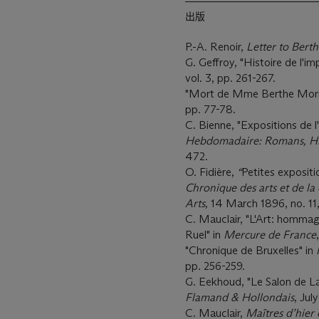
出版
P.-A. Renoir,
Letter to Bert
G. Geffroy, "Histoire de l'i
vol. 3, pp. 261-267.
"Mort de Mme Berthe Mori
pp. 77-78.
C. Bienne, "Expositions de 
Hebdomadaire: Romans, His
472.
O. Fidière,
“
Petites exposit
Chronique des arts et de la 
Arts,
14 March 1896, no. 11
C. Mauclair, "L'Art: homm
Ruel" in
Mercure de France
"Chronique de Bruxelles" in
pp. 256-259.
G. Eekhoud, "Le Salon de La
Flamand & Hollondais
, Jul
C. Mauclair,
Maî
tres d
’
hier 