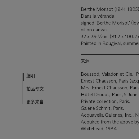
Berthe Morisot (1841-1895
Dans la véranda
signed 'Berthe Morisot' (low
oil on canvas
32 x 39 ½ in. (81.2 x 100.2
Painted in Bougival, summ
来源
Boussod, Valadon et Cie., Pa
細明
Ernest Chausson, Paris (acq
Mrs. Ernest Chausson, Paris
拍品专文
Hôtel Drouot, Paris, 5 June
Private collection, Paris.
更多来自
Galerie Schmit, Paris.
Acquavella Galleries, Inc.,
Acquired from the above by
Whitehead, 1984.