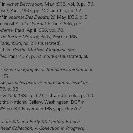
” in
Art et Dé
coration,
May 1908, vol. 9, p. 176.
isot
, Paris, 1933, pp. 100 and 125, no. 151.
n" in
Journal Des Debats
, 29 May 1936, p. 3.
curiosité" in
Le Journal
, 6 June 1936, p. 5.
moderne
, Paris, April 1936, vol. 70.
de Berthe Morisot,
Paris, 1950, p. 168.
Paris, 1954, no. 34 (illustrated).
nstein,
Berthe Morisot,
Catalogue des
lles,
Paris, 1961, p. 33, no. 160 (illustrated, pl.
isme et son époque: dictionnaire international
. 132.
se parmi les peintres impressionnistes et les
979, p. 88.
ew York, 1982, p. 62 (illustrated in color, p. 42).
t the National Gallery, Washington, DC,” in
129, no. 87, November 1987, pp. 765-767
,
Late XIX and Early XX Century French
head Collection, A Collection in Progress
,