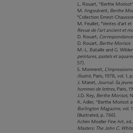
L. Rouart, “Berthe Morisot
M. Angoulvent,
Berthe Mor
"Collection Ernest-Chausso
M. Feuillet, "Ventes d'art et 
Revue de l'art ancient et 
D. Rouart,
Correspondance 
D. Rouart,
Berthe Morisot.
M.-L. Bataille and G. Wilde
peintures, pastels et aquare
57).
S. Monneret,
L'impressionn
illustré
, Paris, 1978, vol. 1, p
J. Manet,
Journal: Sa jeunes
hommes de lettres
, Paris, 1
J.D. Rey,
Berthe Morisot
,
N
K. Adler, “Berthe Morisot a
Burlington Magazine,
vol. 
(illustrated, p. 766).
Achim Moeller Fine Art, ed.
Masters: The John C. White