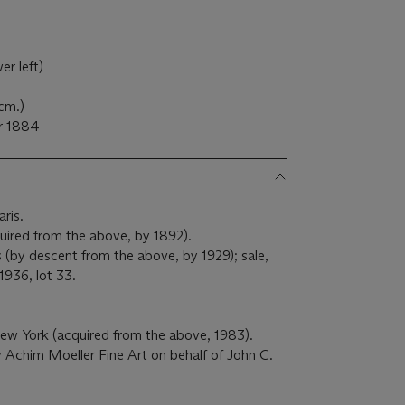
)
er left)
 cm.)
er 1884
ris.
uired from the above, by 1892).
 (by descent from the above, by 1929); sale,
 1936, lot 33.
 New York (acquired from the above, 1983).
 Achim Moeller Fine Art on behalf of John C.