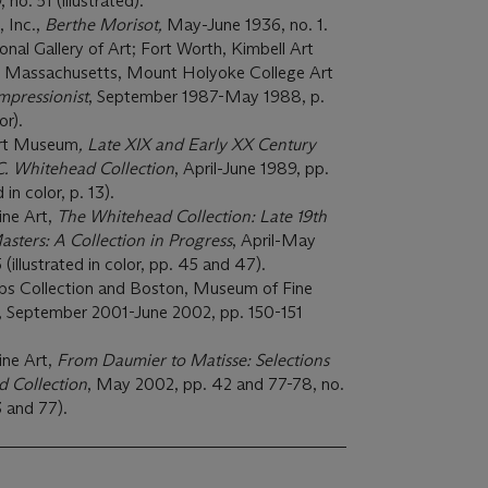
no. 51 (illustrated).
 Inc.,
Berthe Morisot,
May-June 1936, no. 1.
nal Gallery of Art; Fort Worth, Kimbell Art
 Massachusetts, Mount Holyoke College Art
mpressionist
, September 1987-May 1988, p.
lor).
Art Museum
, Late XIX and Early XX Century
C. Whitehead Collection
, April-June 1989, pp.
 in color, p. 13).
ine Art,
The Whitehead Collection: Late 19th
sters: A Collection in Progress
, April-May
(illustrated in color, pp. 45 and 47).
lips Collection and Boston, Museum of Fine
, September 2001-June 2002, pp. 150-151
ine Art,
From Daumier to Matisse: Selections
d Collection
, May 2002, pp. 42 and 77-78, no.
3 and 77).