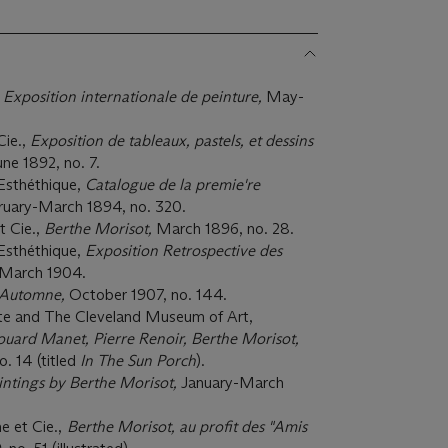
,
Exposition internationale de peinture,
May-
Cie.,
Exposition de tableaux, pastels, et dessins
ne 1892, no. 7.
 Esthéthique,
Catalogue de la premie're
ruary-March 1894, no. 320.
t Cie.,
Berthe Morisot,
March 1896, no. 28.
 Esthéthique,
Exposition Retrospective des
-March 1904.
Automne,
October 1907, no. 144.
tute and The Cleveland Museum of Art,
ouard Manet, Pierre Renoir, Berthe Morisot,
. 14 (titled
In The Sun Porch
).
intings by Berthe Morisot,
January-March
e et Cie.,
Berthe Morisot, au profit des "Amis