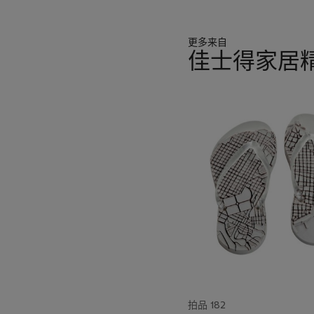
更多来自
佳士得家居
11
中
的
第
1
个
拍品 182