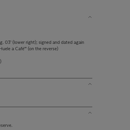
g. 03' (lower right); signed and dated again
Huele a Café"' (on the reverse)
)
eserve.