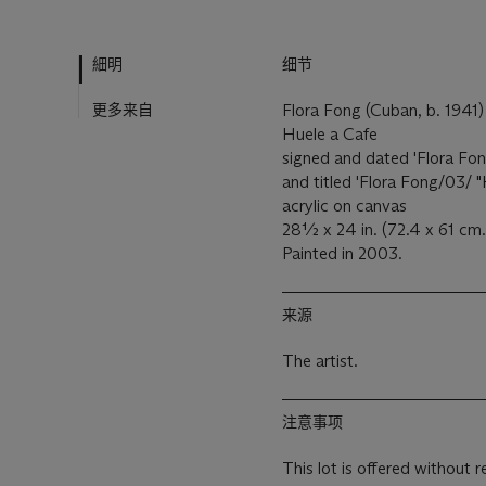
細明
细节
更多来自
Flora Fong (Cuban, b. 1941)
Huele a Cafe
signed and dated 'Flora Fon
and titled 'Flora Fong/03/ "
acrylic on canvas
28½ x 24 in. (72.4 x 61 cm.
Painted in 2003.
来源
The artist.
注意事项
This lot is offered without r