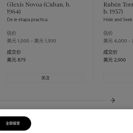
Glexis Novoa (Cuban, b.
Rubén Torr
1964)
b. 1957)
De le etapa practica
Hide and Seek
估价
估价
美元 1,000 – 美元 1,500
美元 4,000 –
成交价
成交价
美元 875
美元 2,500
关注
下一页
全部接受