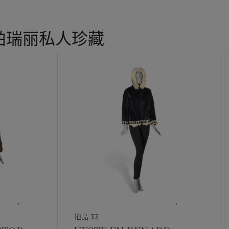
帕瑞丽私人珍藏
拍品 33