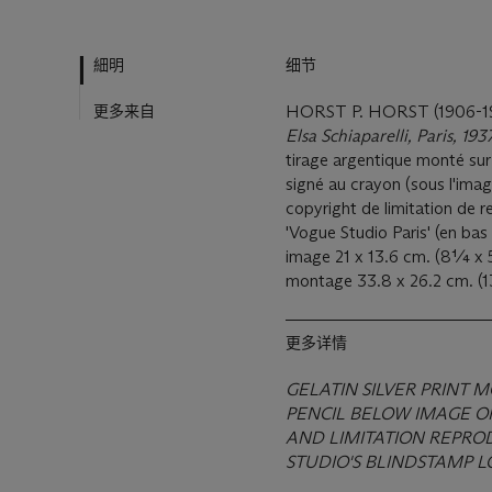
細明
细节
更多来自
HORST P. HORST (1906-1
Elsa Schiaparelli, Paris, 193
tirage argentique monté su
signé au crayon (sous l'ima
copyright de limitation de 
'Vogue Studio Paris' (en bas 
image 21 x 13.6 cm. (8¼ x 5
montage 33.8 x 26.2 cm. (
更多详情
GELATIN SILVER PRINT
PENCIL BELOW IMAGE O
AND LIMITATION REPRO
STUDIO'S BLINDSTAMP 