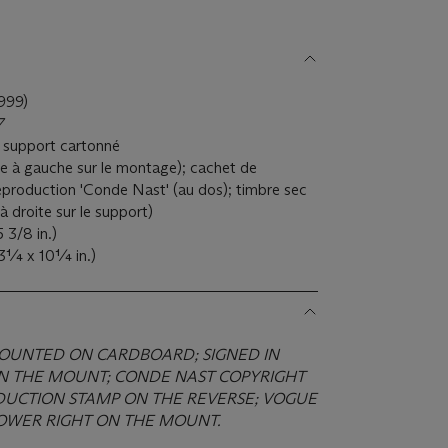
999)
7
r support cartonné
ge à gauche sur le montage); cachet de
reproduction 'Conde Nast' (au dos); timbre sec
à droite sur le support)
 3/8 in.)
13¼ x 10¼ in.)
 MOUNTED ON CARDBOARD; SIGNED IN
N THE MOUNT; CONDE NAST COPYRIGHT
DUCTION STAMP ON THE REVERSE; VOGUE
LOWER RIGHT ON THE MOUNT.