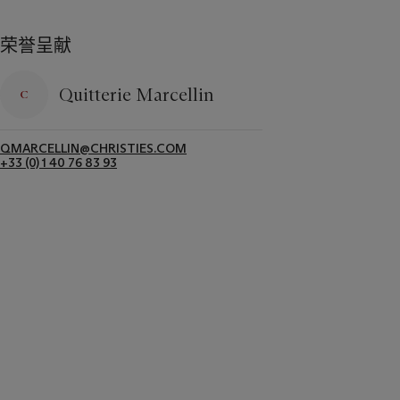
荣誉呈献
Quitterie Marcellin
QMARCELLIN@CHRISTIES.COM
+33 (0) 1 40 76 83 93