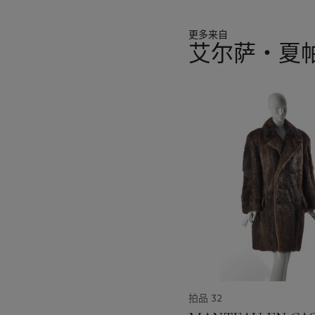
更多来自
艾尔萨‧夏
11
中
的
第
1
个
拍品 32