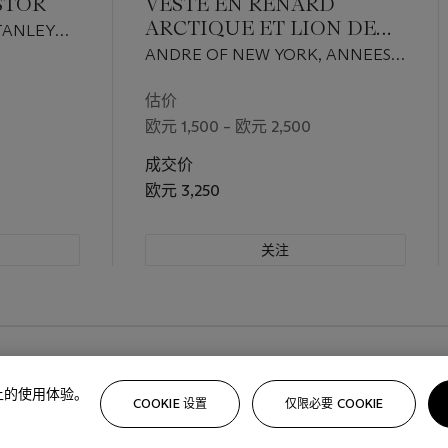
STOR
VESTE EN RENARD
ARCTIQUE ET LION DE
TANLEY
MER
0
ANDRE OF NEW YORK, ANNEES
1960
估价
欧元 1,500 – 欧元 2,500
成交价
欧元 3,250
关注
路上的使用体验。
COOKIE 设置
仅限必要 COOKIE