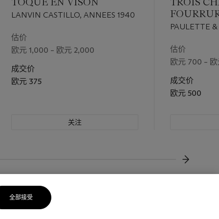
TOQUE EN VISON
TROIS C
FOURRUR
LANVIN CASTILLO, ANNEES 1940
ENSEMBL
PAULETTE & 
估价
1930
估价
欧元 1,000 – 欧元 2,000
欧元 700 – 欧
成交价
成交价
欧元 375
欧元 500
关注
下一页
全部接受