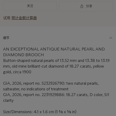
关注
分享
试用
预计金额计算器
细节
AN EXCEPTIONAL ANTIQUE NATURAL PEARL AND
DIAMOND BROOCH
Button-shaped natural pearls of 13.52 mm and 13.38 to 13.19
mm, old mine brilliant-cut diamond of 18.27 carats, yellow
gold, circa 1900
GIA, 2026, report no. 5232926790: two natural pearls,
saltwater, no indications of treatment
GIA, 2026, report no. 2231929886: 18.27 carats, D color, SI1
clarity
Size/Dimensions: 4.1 x 1.6 cm (1 5⁄8 x 5⁄8 in)