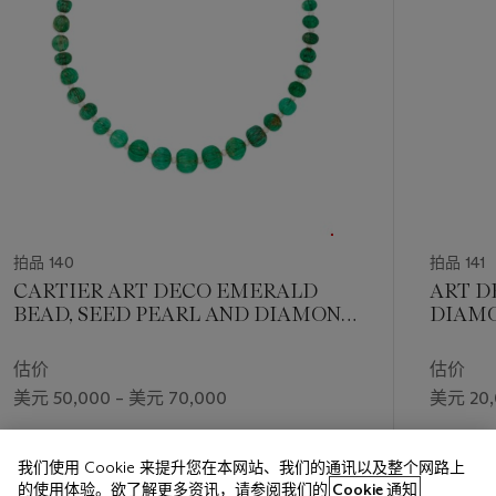
拍品 140
拍品 141
CARTIER ART DECO EMERALD
ART D
BEAD, SEED PEARL AND DIAMOND
DIAMO
NECKLACE
估价
估价
美元 50,000 – 美元 70,000
美元 20,
成交价
成交价
我们使用 Cookie 来提升您在本网站、我们的通讯以及整个网路上
美元 495,300
美元 107
的使用体验。欲了解更多资讯，请参阅我们的
Cookie 通知