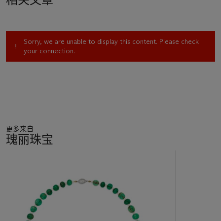
Sorry, we are unable to display this content. Please check
your connection.
更多来自
瑰丽珠宝
17
中
的
第
1
个