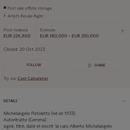
Important
■
Post sale offsite storage
information
λ
Artist's Resale Right
about
this
lot
Price realised
Estimate
EUR 226,800
EUR 180,000 – EUR 250,000
Closed:
20 Oct 2023
FOLLOW
SHARE
Try our
Cost Calculator
DETAILS
Michelangelo Pistoletto (né en 1933)
Autoritratto (Gemma)
signé, titré, daté et inscrit 'al caro Alberto Michelangelo