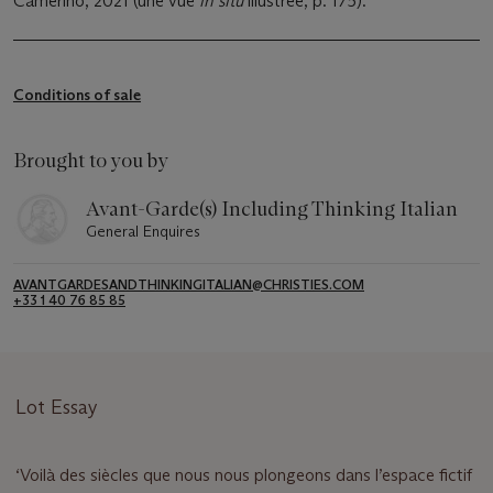
Camerino, 2021 (une vue
in situ
illustrée, p. 175).
Conditions of sale
Brought to you by
Avant-Garde(s) Including Thinking Italian
General Enquires
AVANTGARDESANDTHINKINGITALIAN@CHRISTIES.COM
+33 1 40 76 85 85
Lot Essay
‘Voilà des siècles que nous nous plongeons dans l’espace fictif