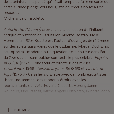
de la peinture. J’ai pensé qu’il était temps de faire en sorte que
cette surface plonge vers nous, afin de créer à nouveau de
l’espace’.
Michelangelo Pistoletto
Autoritratto (Gemma)
provient de la collection de l’influent
critique et historien de l’art italien Alberto Boatto. Né à
Florence en 1929, Boatto est l’auteur d’ouvrages de référence
sur des sujets aussi variés que le dadaïsme, Marcel Duchamp,
l’autoportrait moderne ou la question de la couleur dans l’art
du XXe siècle - sans oublier son texte le plus célèbre,
Pop Art
in U.S.A.
(1967). Fondateur et directeur des revues
cartabianca
(1968),
Senzamargine
(1968-69) et
La città di
Riga
(1976-77), il se liera d’amitié avec de nombreux artistes,
tissant notamment des rapports étroits avec les
représentants de l’Arte Povera: Giosetta Fioroni, Jannis
Kounellis, Pino Pascali, Michelangelo Pistoletto, Gilberto Zorio
et Mario Schifano. Aux États-Unis, Andy Warhol, Robert
Rauschenberg, Jasper Johns, Roy Lichtenstein et Claes
Oldenburg, figures de proue du Pop Art, lui ouvriront à leur
READ MORE
tour les portes de leurs ateliers. À partir de 1971, Boatto