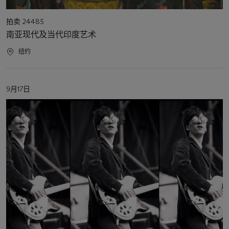
活
拍卖 24485
动
南亚现代及当代印度艺术
类
型
活
纽约
动
地
点
活
9月17日
动
日
期