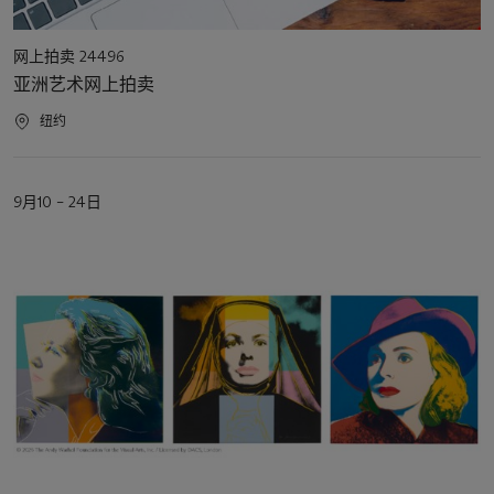
活
网上拍卖 24496
动
亚洲艺术网上拍卖
类
型
活
纽约
动
地
点
活
9月10 – 24日
动
日
期