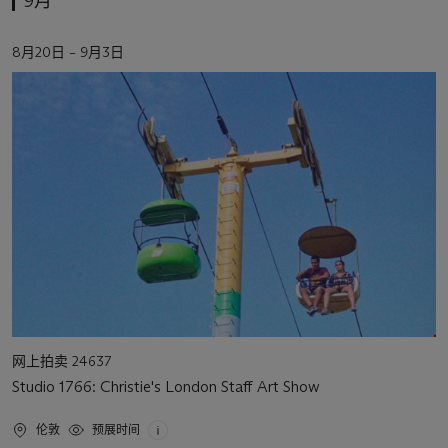
9月
活
8月20日 – 9月3日
动
日
期
活
网上拍卖 24637
动
Studio 1766: Christie's London Staff Art Show
类
型
活
伦敦
预展时间
动