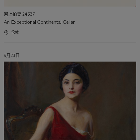
活
网上拍卖 24537
动
An Exceptional Continental Cellar
类
型
活
伦敦
动
地
点
活
9月23日
动
日
期