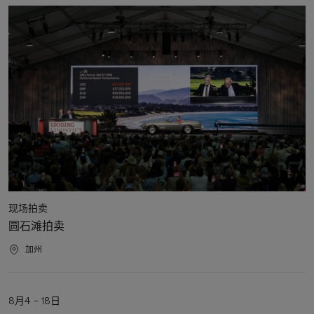
动
结
人
日
期
果
洽
购、
展
览
及
活
动
日
程
活
现场拍卖
动
圆石滩拍卖
类
型
活
加州
动
地
点
活
8月4 – 18日
动