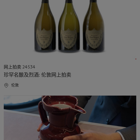
活
网上拍卖 24534
动
珍罕名酿及烈酒: 伦敦网上拍卖
类
型
活
伦敦
动
地
点