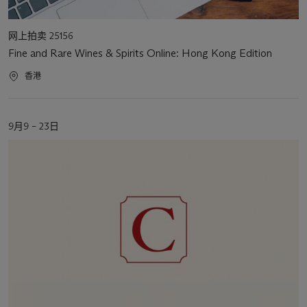
活
网上拍卖 25156
动
Fine and Rare Wines & Spirits Online: Hong Kong Edition
类
型
活
香港
动
地
点
活
9月9 – 23日
动
日
期