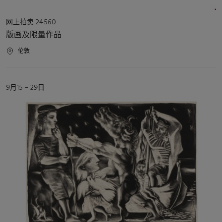
活
网上拍卖 24560
动
版画及限量作品
类
型
活
伦敦
动
地
点
活
9月15 – 29日
动
日
期