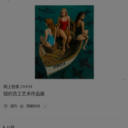
动
日
期
活
网上拍卖 24494
动
纽约员工艺术作品展
类
型
活
纽约
预展时间
动
地
点