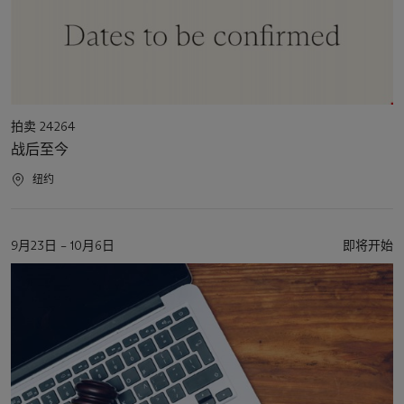
活
拍卖 24264
动
战后至今
类
型
活
纽约
动
地
点
活
9月23日 – 10月6日
即将开始
动
日
期