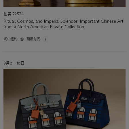
活
拍卖 22534
动
Ritual, Cosmos, and Imperial Splendor: Important Chinese Art
类
from a North American Private Collection
型
活
纽约
预展时间
动
地
点
活
9月8 – 18日
动
日
期