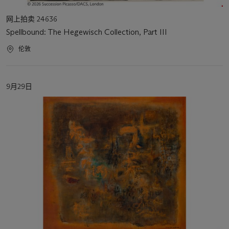
活
网上拍卖 24636
动
Spellbound: The Hegewisch Collection, Part III
类
型
活
伦敦
动
地
点
活
9月29日
动
日
期