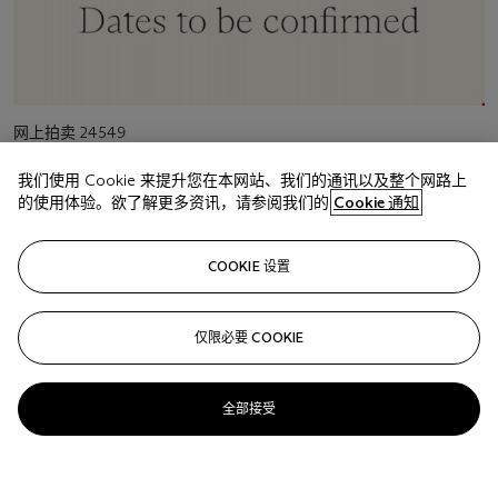
活
网上拍卖 24549
动
Dec Arts Online Vo
类
我们使用 Cookie 来提升您在本网站、我们的通讯以及整个网路上
型
活
纽约
的使用体验。欲了解更多资讯，请参阅我们的
Cookie 通知
动
地
点
COOKIE 设置
活
10月1 – 13日
动
日
期
仅限必要 COOKIE
全部接受