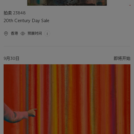
活
拍卖 23848
动
20th Century Day Sale
类
型
活
香港
预展时间
动
地
点
活
9月30日
即将开始
动
日
期