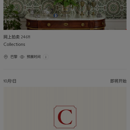
活
网上拍卖 24611
动
Collections
类
型
活
巴黎
预展时间
动
地
点
活
10月1日
即将开始
动
日
期