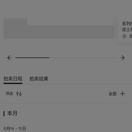
3
拍
系列
中
卖
佳士
的
日
第
程
1
滚
个
动
前一张
下一
显
示
屏
拍卖日程
拍卖结果
即
将
全部
筛选
举
行
拍
的
本月
卖
拍
日
卖、
活
8月14 – 15日
程
私