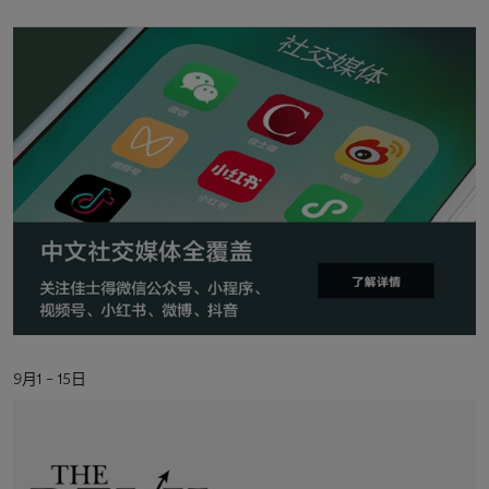
地
点
活
9月1 – 15日
动
日
期