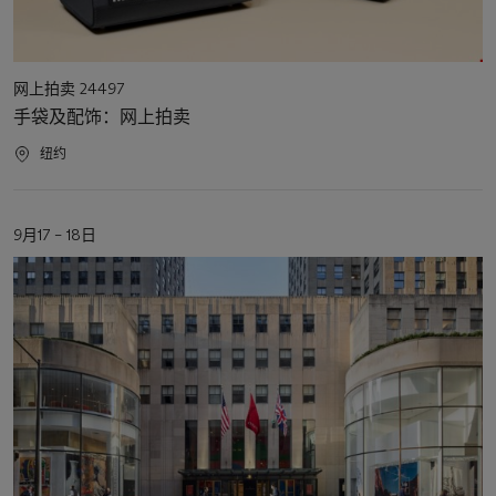
活
网上拍卖 24497
动
手袋及配饰：网上拍卖
类
型
活
纽约
动
地
点
活
9月17 – 18日
动
日
期