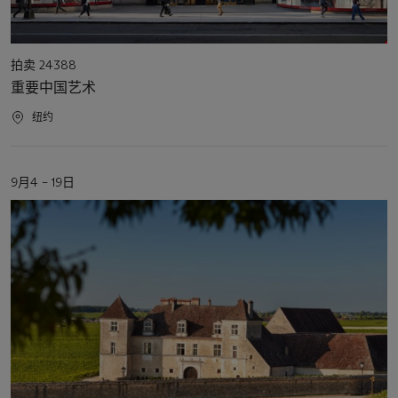
活
拍卖 24388
动
重要中国艺术
类
型
活
纽约
动
地
点
活
9月4 – 19日
动
日
期