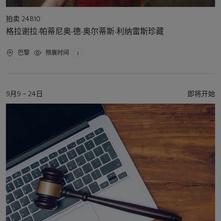
活
拍卖 24810
动
格拉谢拉·帕蒂尼奥·德·奥尔蒂斯·利纳雷斯珍藏
类
型
活
巴黎
预展时间
动
地
点
活
9月9 – 24日
即将开始
动
日
期