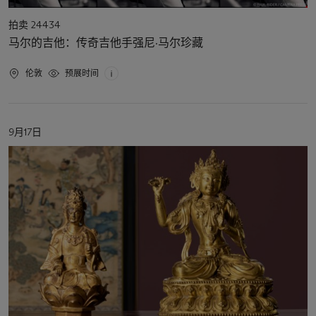
活
拍卖 24434
动
马尔的吉他：传奇吉他手强尼·马尔珍藏
类
型
活
伦敦
预展时间
动
地
点
活
9月17日
动
日
期