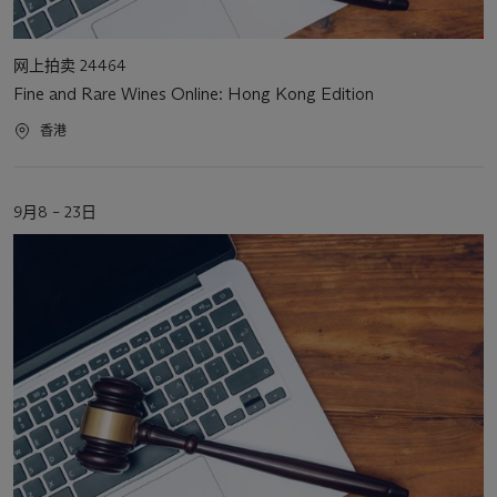
活
网上拍卖 24464
动
Fine and Rare Wines Online: Hong Kong Edition
类
型
活
香港
动
地
点
活
9月8 – 23日
动
日
期