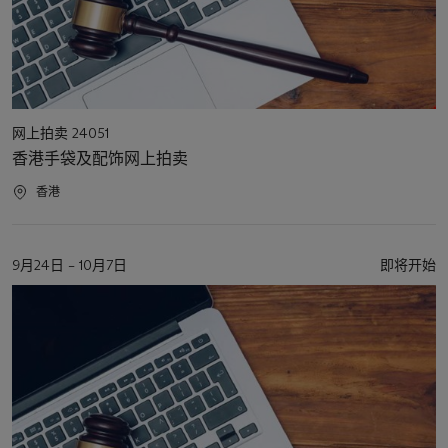
活
网上拍卖 24051
动
香港手袋及配饰网上拍卖
类
型
活
香港
动
地
点
活
9月24日 – 10月7日
即将开始
动
日
期