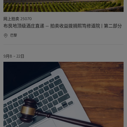
活
网上拍卖 25070
动
布艮地顶级酒庄直递 — 拍卖收益拨捐熙笃修道院 | 第二部分
类
型
活
巴黎
动
地
点
活
9月8 – 22日
动
日
期