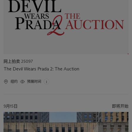
活
网上拍卖 25097
动
The Devil Wears Prada 2: The Auction
类
型
活
纽约
预展时间
动
地
点
活
9月15日
即将开始
动
日
期