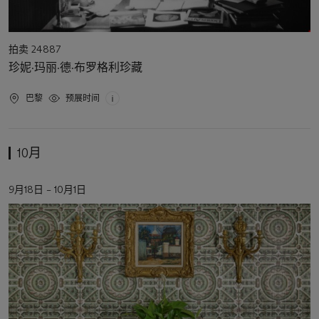
活
拍卖 24887
动
珍妮·玛丽·德·布罗格利珍藏
类
型
活
巴黎
预展时间
动
地
点
10月
活
9月18日 – 10月1日
动
日
期