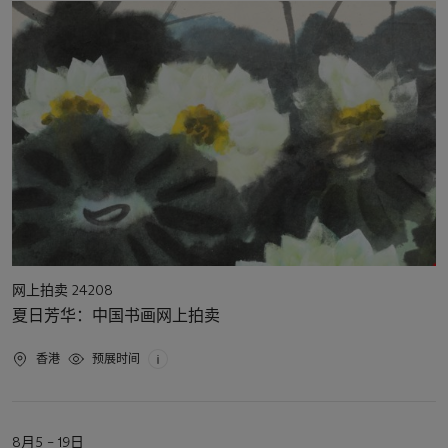
日
期
活
网上拍卖 24208
动
夏日芳华：中国书画网上拍卖
类
型
活
香港
预展时间
动
地
点
活
8月5 – 19日