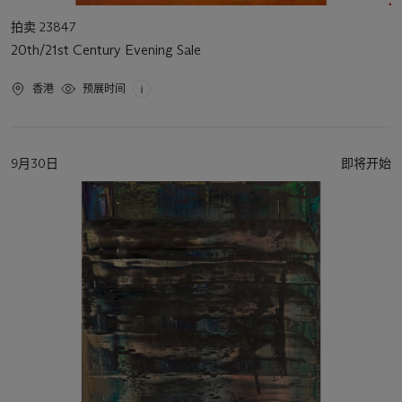
活
拍卖 23847
动
20th/21st Century Evening Sale
类
型
活
香港
预展时间
动
地
点
活
9月30日
即将开始
动
日
期