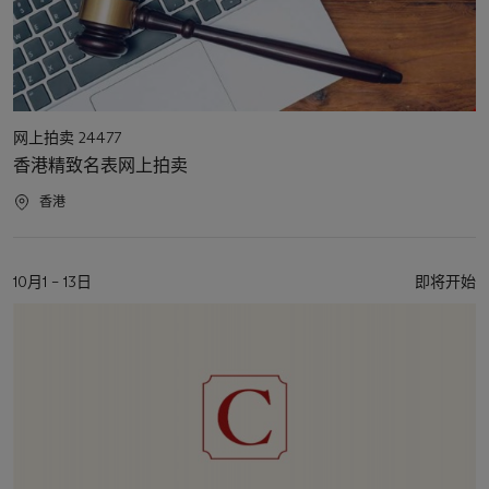
活
网上拍卖 24477
动
香港精致名表网上拍卖
类
型
活
香港
动
地
点
活
10月1 – 13日
即将开始
动
日
期