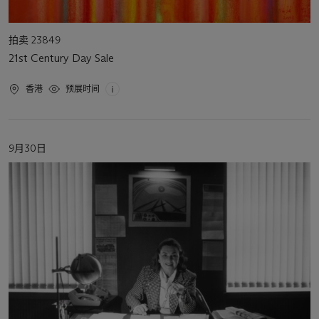
活
拍卖 23849
动
21st Century Day Sale
类
型
活
香港
预展时间
动
地
点
活
9月30日
动
日
期