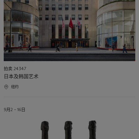
活
拍卖 24347
动
日本及韩国艺术
类
型
活
纽约
动
地
点
活
9月2 – 16日
动
日
期