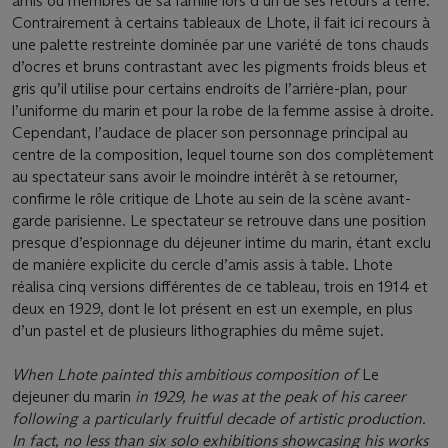
amis ou membres de sa famille lors d’un de ses retours à terre.
Contrairement à certains tableaux de Lhote, il fait ici recours à
une palette restreinte dominée par une variété de tons chauds
d’ocres et bruns contrastant avec les pigments froids bleus et
gris qu’il utilise pour certains endroits de l’arrière-plan, pour
l’uniforme du marin et pour la robe de la femme assise à droite.
Cependant, l’audace de placer son personnage principal au
centre de la composition, lequel tourne son dos complètement
au spectateur sans avoir le moindre intérêt à se retourner,
confirme le rôle critique de Lhote au sein de la scène avant-
garde parisienne. Le spectateur se retrouve dans une position
presque d’espionnage du déjeuner intime du marin, étant exclu
de manière explicite du cercle d’amis assis à table. Lhote
réalisa cinq versions différentes de ce tableau, trois en 1914 et
deux en 1929, dont le lot présent en est un exemple, en plus
d’un pastel et de plusieurs lithographies du même sujet.
When Lhote painted this ambitious composition of
Le
dejeuner du marin
in 1929, he was at the peak of his career
following a particularly fruitful decade of artistic production.
In fact, no less than six solo exhibitions showcasing his works