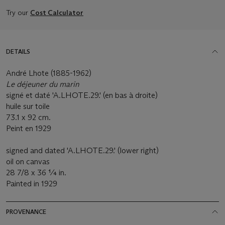
Try our
Cost Calculator
DETAILS
André Lhote (1885-1962)
Le déjeuner du marin
signé et daté 'A.LHOTE.29.' (en bas à droite)
huile sur toile
73.1 x 92 cm.
Peint en 1929
signed and dated 'A.LHOTE.29.' (lower right)
oil on canvas
28 7/8 x 36 ¼ in.
Painted in 1929
PROVENANCE