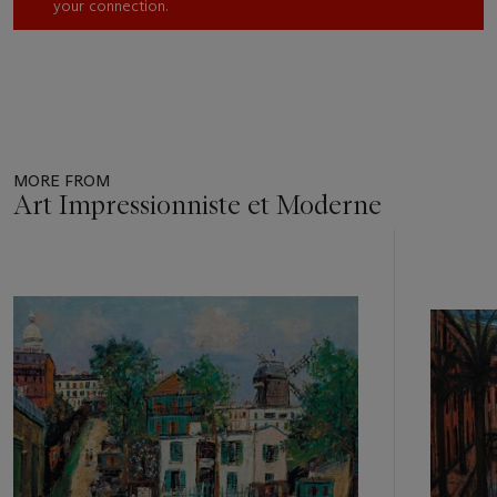
your connection.
MORE FROM
Art Impressionniste et Moderne
Item
1
out
of
11