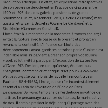
production artistique. En effet, six expositions rétrospectives
de son œuvre se déroulèrent en l’espace de cinq ans entre
1920 et 1925 dans des galeries parisiennes de grande
renommée (Druet, Rosenberg, Weill, Galerie Le Licorne) mais
aussi à l’étranger, à Bruxelles (Galerie Le Centaure) et à
Stockholm (Gummeson Konsthall).
Lhote était à la recherche de la modernité à travers son art; il
évitait la rupture avec le passé ou le présent et prônait en
revanche la continuité. L’influence sur Lhote des
développements avant-gardistes entraînés par le Cubisme est
indéniable mais s’il parvient à créer son propre vocabulaire
visuel, et fut invité à participer à l’exposition de
La Section
d’Or
en 1912. Des lors, en tant qu’artiste, étudiant puis
enseignant, conférencier et critique d’art pour
La Nouvelle
Revue Française
par le biais de laquelle il rencontra Jean
Paulhan (1884-1968), Lhote joue un rôle incontestablement
essentiel au sein de l’évolution de l’École de Paris.
Le déjeuner du marin
témoigne de l’esthétique novatrice de
l’artiste. Le personnage au centre du tableau, le marin, est vu
de dos. Il semble présider le déjeuner qu’il partage avec des