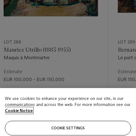
LOT 288
LOT 289
Maurice Utrillo (1883-1955)
Bernard
Maquis à Montmartre
Le port 
Estimate
Estimat
EUR 100,000 – EUR 150,000
EUR 150
Price realised
Price rea
We use cookies to enhance your experience on our site, in our
EUR 125,000
EUR 319
communications and across the web. For more information see our
Cookie Notice
FOLLOW
COOKIE SETTINGS