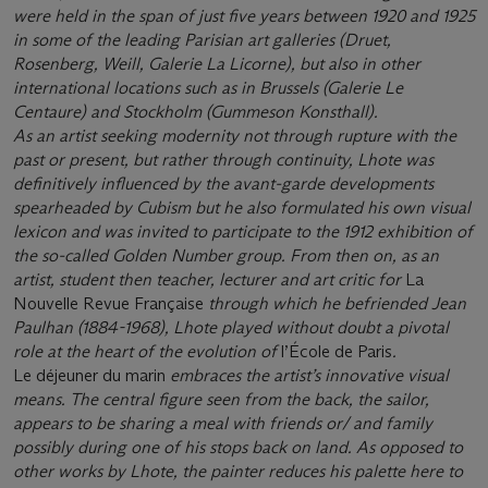
were held in the span of just five years between 1920 and 1925
in some of the leading Parisian art galleries (Druet,
Rosenberg, Weill, Galerie La Licorne), but also in other
international locations such as in Brussels (Galerie Le
Centaure) and Stockholm (Gummeson Konsthall).
As an artist seeking modernity not through rupture with the
past or present, but rather through continuity, Lhote was
definitively influenced by the avant-garde developments
spearheaded by Cubism but he also formulated his own visual
lexicon and was invited to participate to the 1912 exhibition of
the so-called Golden Number group. From then on, as an
artist, student then teacher, lecturer and art critic for
La
Nouvelle Revue Française
through which he befriended Jean
Paulhan (1884-1968), Lhote played without doubt a pivotal
role at the heart of the evolution of
l’École de Paris
.
Le déjeuner du marin
embraces the artist’s innovative visual
means. The central figure seen from the back, the sailor,
appears to be sharing a meal with friends or/ and family
possibly during one of his stops back on land. As opposed to
other works by Lhote, the painter reduces his palette here to