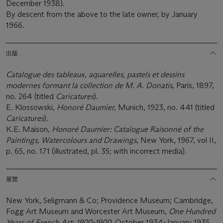
December 1938).
By descent from the above to the late owner, by January
1966.
出版
Catalogue des tableaux, aquarelles, pastels et dessins
modernes formant la collection de M. A. Donatis
, Paris, 1897,
no. 264 (titled
Caricatures
).
E. Klossowski,
Honoré Daumier,
Munich, 1923, no. 441 (titled
Caricatures
).
K.E. Maison,
Honoré Daumier: Catalogue Raisonné of the
Paintings, Watercolours and Drawings
, New York, 1967, vol II,
p. 65, no. 171 (illustrated, pl. 35; with incorrect media).
展覽
New York, Seligmann & Co; Providence Museum; Cambridge,
Fogg Art Museum and Worcester Art Museum,
One Hundred
Years of French Art: 1800-1900
, October 1934-January 1935