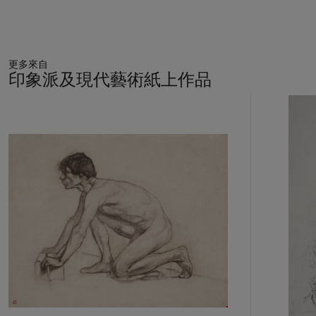
更多來自
印象派及現代藝術紙上作品
11
中
的
第
1
個