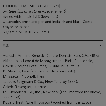
HONORÉ DAUMIER (1808-1879)
Six têtes (Six caricatures—L'evènement)
signed with initials 'h.D.' (lower left)
watercolor, brush and pen and India ink and black Conté
crayon on paper
3 1/8 x 7 7/8 in. (8 x 20 cm.)
來源
Auguste-Armand René de Donato Donatis, Paris (
circa
1875).
Alfred Louis Lebeuf de Montgermont, Paris; Estate sale,
Galerie Georges Petit, Paris, 17 June 1919, lot 59.
B. Mancini, Paris (acquired at the above sale).
Mnazakan Pridonoff, Paris.
Jacques Seligmann & Co., New York (by 1934).
Galerie Rosengart, Lucerne.
M. Knoedler & Co., Inc., New York (acquired from the above,
June 1938).
Robert Treat Paine II, Boston (acquired from the above,