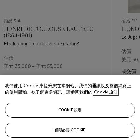
拍品 514
拍品 515
HENRI DE TOULOUSE-LAUTREC
HONOR
(1864-1901)
Le Juge 
Etude pour "Le polisseur de marbre"
deux côt
un paysa
估價
估價
美元 50,
美元 35,000 – 美元 55,000
成交價
成交價
美元 87,
我們使用 Cookie 來提升您在本網站、我們的通訊以及整個網路上
美元 30,000
的使用體驗。欲了解更多資訊，請參閱我們的
Cookie 通知
關注
COOKIE 設定
僅限必要 COOKIE
上一頁
下一