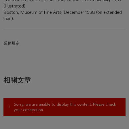
(illustrated).
Boston, Museum of Fine Arts, December 1938 (on extended
loan).
業務規定
相關文章
Sorry, we are unable to display this content. Please check
your connection.