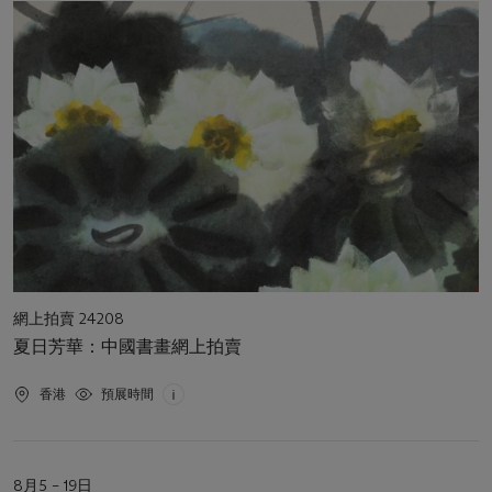
日
期
活
網上拍賣 24208
動
夏日芳華：中國書畫網上拍賣
類
型
活
香港
預展時間
動
地
點
活
8月5 – 19日