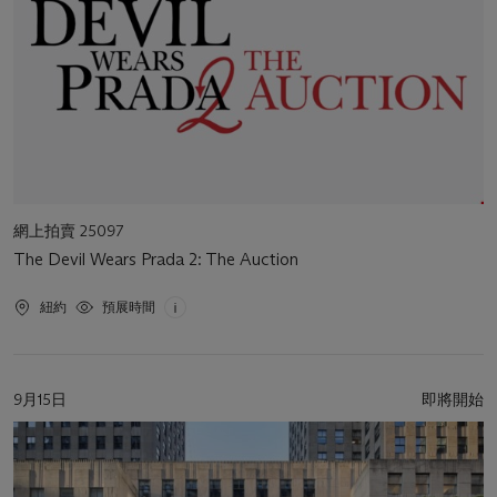
活
網上拍賣 25097
動
The Devil Wears Prada 2: The Auction
類
型
活
紐約
預展時間
動
地
點
活
9月15日
即將開始
動
日
期