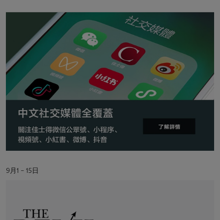
地
點
活
9月1 – 15日
動
日
期