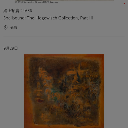
活
網上拍賣 24636
動
Spellbound: The Hegewisch Collection, Part III
類
型
活
倫敦
動
地
點
活
9月29日
動
日
期