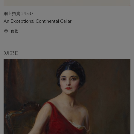
活
網上拍賣 24537
動
An Exceptional Continental Cellar
類
型
活
倫敦
動
地
點
活
9月23日
動
日
期