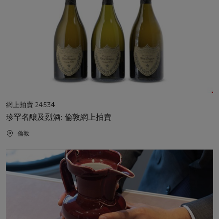
活
網上拍賣 24534
動
珍罕名釀及烈酒: 倫敦網上拍賣
類
型
活
倫敦
動
地
點