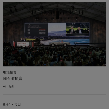
動
洽
果
日
購、
期
展
覽
及
活
動
日
程
活
現場拍賣
動
圓石灘拍賣
類
型
活
加州
動
地
點
活
8月4 – 18日
動