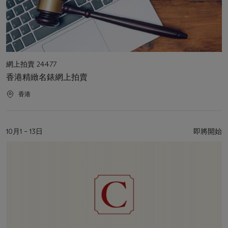
活
網上拍賣 24477
動
香港精緻名錶網上拍賣
類
型
活
香港
動
地
點
活
10月1 – 13日
即將開始
動
日
期