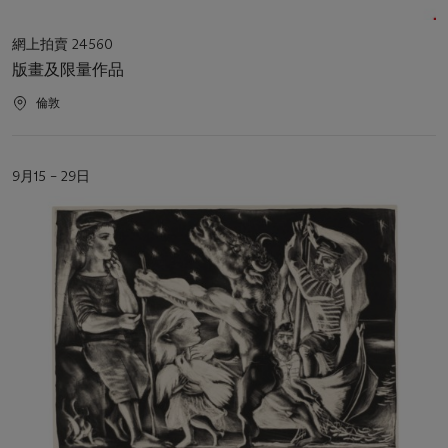
活
網上拍賣 24560
動
版畫及限量作品
類
型
活
倫敦
動
地
點
活
9月15 – 29日
動
日
期