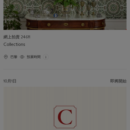
活
網上拍賣 24611
動
Collections
類
型
活
巴黎
預展時間
動
地
點
活
10月1日
即將開始
動
日
期