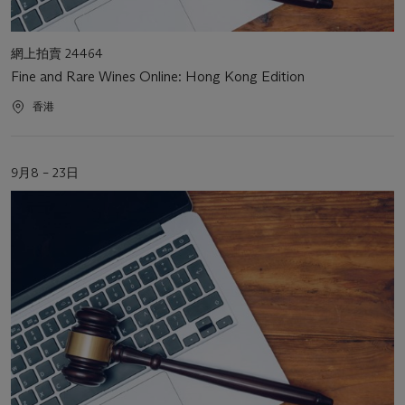
活
網上拍賣 24464
動
Fine and Rare Wines Online: Hong Kong Edition
類
型
活
香港
動
地
點
活
9月8 – 23日
動
日
期