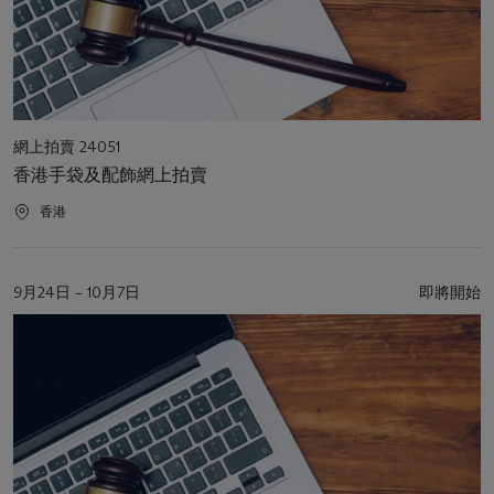
活
網上拍賣 24051
動
香港手袋及配飾網上拍賣
類
型
活
香港
動
地
點
活
9月24日 – 10月7日
即將開始
動
日
期