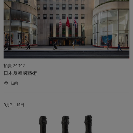
活
拍賣 24347
動
日本及韓國藝術
類
型
活
紐約
動
地
點
活
9月2 – 16日
動
日
期