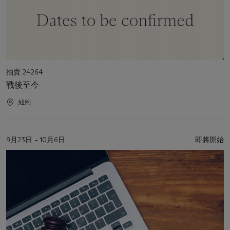
活
拍賣 24264
動
戰後至今
類
型
活
紐約
動
地
點
活
9月23日 – 10月6日
即將開始
動
日
期