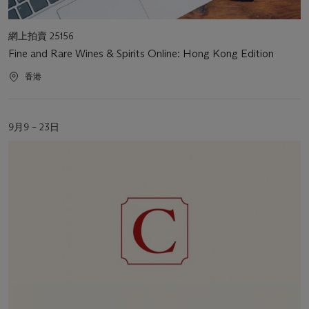
活
網上拍賣 25156
動
Fine and Rare Wines & Spirits Online: Hong Kong Edition
類
型
活
香港
動
地
點
活
9月9 – 23日
動
日
期