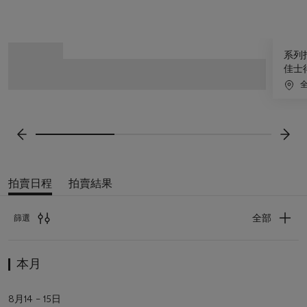
3
拍
系列
中
賣
佳士
的
日
第
程
1
滾
個
動
顯
前一張
下一
示
屏
拍賣日程
拍賣結果
即
將
舉
全部
篩選
行
的
拍
拍
賣
本月
賣、
日
私
程
人
活
8月14 – 15日
結