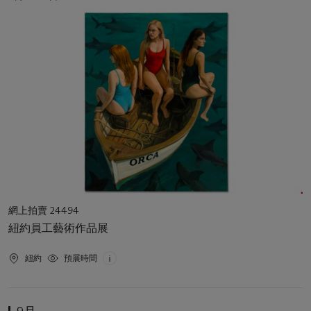
動
日
期
活
網上拍賣 24494
動
紐約員工藝術作品展
類
型
活
紐約
預展時間
動
地
點