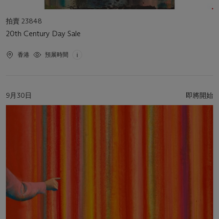
活
拍賣 23848
動
20th Century Day Sale
類
型
活
香港
預展時間
動
地
點
活
9月30日
即將開始
動
日
期