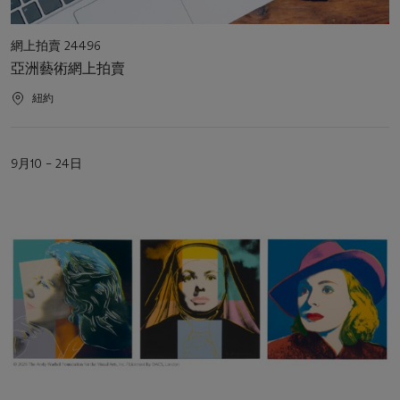
活
網上拍賣 24496
動
亞洲藝術網上拍賣
類
型
活
紐約
動
地
點
活
9月10 – 24日
動
日
期