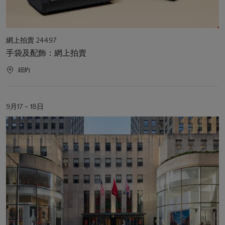
活
網上拍賣 24497
動
手袋及配飾：網上拍賣
類
型
活
紐約
動
地
點
活
9月17 – 18日
動
日
期