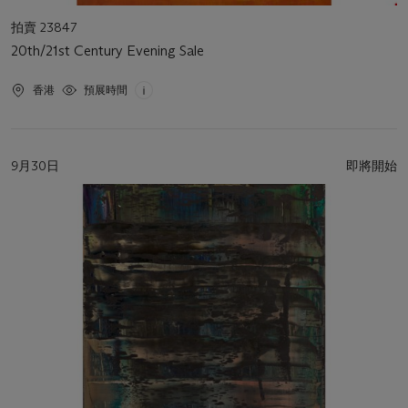
活
拍賣 23847
動
20th/21st Century Evening Sale
類
型
活
香港
預展時間
動
地
點
活
9月30日
即將開始
動
日
期