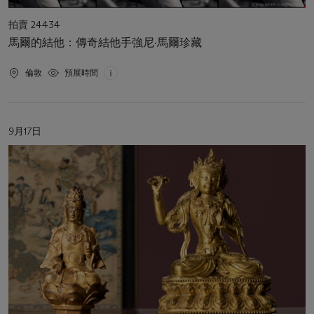
活
拍賣 24434
動
馬爾的結他：傳奇結他手強尼·馬爾珍藏
類
型
活
倫敦
預展時間
動
地
點
活
9月17日
動
日
期