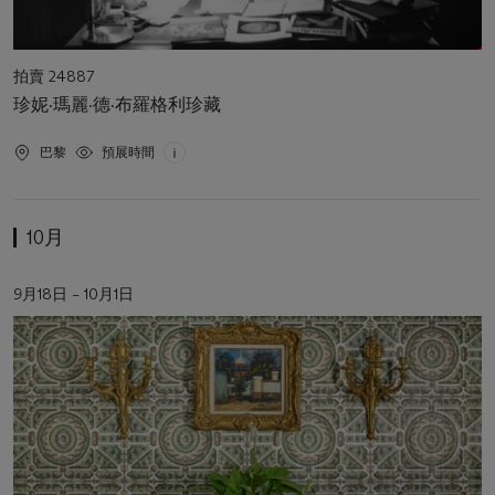
活
拍賣 24887
動
珍妮·瑪麗·德·布羅格利珍藏
類
型
活
巴黎
預展時間
動
地
點
10月
活
9月18日 – 10月1日
動
日
期