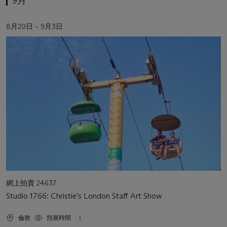
9月
活
8月20日 – 9月3日
動
日
期
活
網上拍賣 24637
動
Studio 1766: Christie's London Staff Art Show
類
型
活
倫敦
預展時間
動