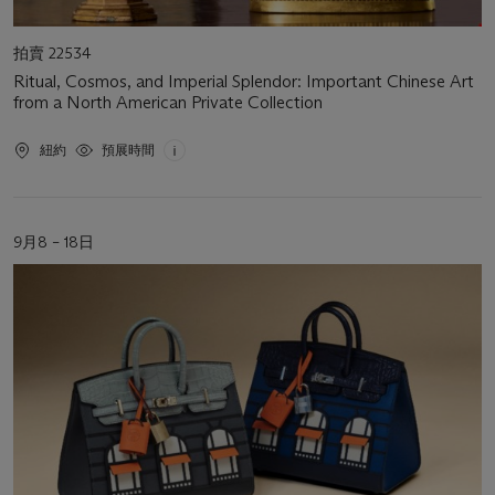
活
拍賣 22534
動
Ritual, Cosmos, and Imperial Splendor: Important Chinese Art
類
from a North American Private Collection
型
活
紐約
預展時間
動
地
點
活
9月8 – 18日
動
日
期