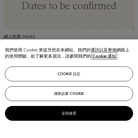
活
網上拍賣 24549
動
Dec Arts Online Vo
類
我們使用 Cookie 來提升您在本網站、我們的通訊以及整個網路上
型
活
紐約
的使用體驗。欲了解更多資訊，請參閱我們的
Cookie 通知
動
地
點
COOKIE 設定
活
10月1 – 13日
動
日
期
僅限必要 COOKIE
全部接受