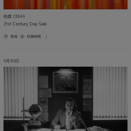
活
拍賣 23849
動
21st Century Day Sale
類
型
活
香港
預展時間
動
地
點
活
9月30日
動
日
期