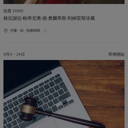
活
拍賣 24810
動
格拉謝拉·帕蒂尼奧·德·奧爾蒂斯·利納雷斯珍藏
類
型
活
巴黎
預展時間
動
地
點
活
9月9 – 24日
即將開始
動
日
期