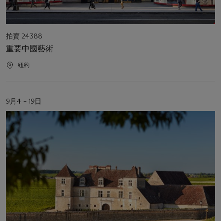
活
拍賣 24388
動
重要中國藝術
類
型
活
紐約
動
地
點
活
9月4 – 19日
動
日
期