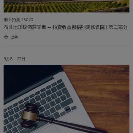
活
網上拍賣 25070
動
布艮地頂級酒莊直遞 — 拍賣收益撥捐熙篤修道院 | 第二部分
類
型
活
巴黎
動
地
點
活
9月8 – 22日
動
日
期