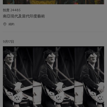
活
拍賣 24485
動
南亞現代及當代印度藝術
類
型
活
紐約
動
地
點
活
9月17日
動
日
期