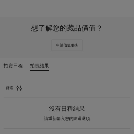
想了解您的藏品價值？
White
Glove
申請估值服務
拍賣日程
拍賣結果
拍
賣
結
果
篩選
沒有日程結果
請重新輸入您的篩選選項
拍