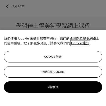
賣
7月 2026
日
程
結
果
學習佳士得美術學院網上課程
White
Glove
我們使用 Cookie 來提升您在本網站、我們的通訊以及整個網路上
瀏覽
的使用體驗。欲了解更多資訊，請參閱我們的
Cookie 通知
COOKIE 設定
僅限必要 COOKIE
全部接受