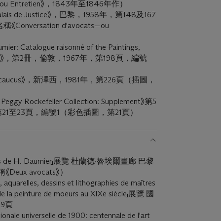
 ou Entretien》，1843年至1846年作）
u Palais de Justice》，巴黎，1958年，第148及167
versation d'avocats—ou
er: Catalogue raisonné of the Paintings,
rawings》，第2冊，倫敦，1967年，第198頁，編號
r, Secaucus》，新澤西，1981年，第226頁（插圖，
Peggy Rockefeller Collection: Supplement》第5
21至23頁，編號1（彩色插圖，第21頁）
ssins de H. Daumier」展覽 杜蘭德·魯埃爾畫廊 巴黎
eux avocats》）
arelles, dessins et lithographies de maîtres
t de la peinture de moeurs au XIXe siècle」展覽 國
09頁
onale universelle de 1900: centennale de l'art