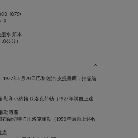
8-1879)
）》
色墨水 紙本
x 21.8公分）
；1927年5月20日巴黎佐治·皮提畫廊，拍品編
菲勒和小約翰·D.洛克菲勒（1927年購自上述
克菲勒遺產
布蘭切特 F.H.洛克菲勒（1958年購自上述收
遺產