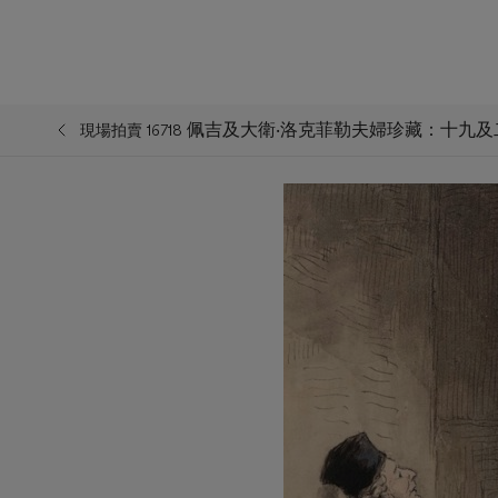
佩吉及大衛‧洛克菲勒夫婦珍藏：十九
現場拍賣 16718