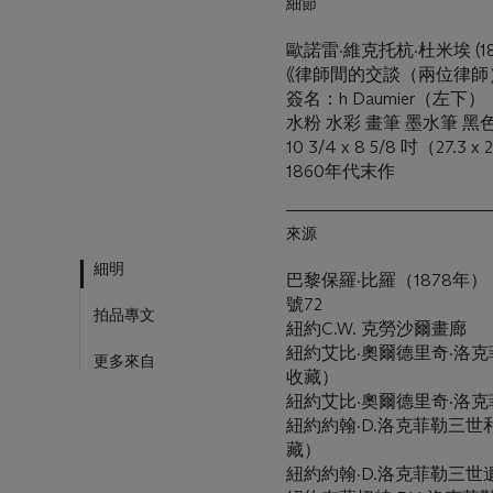
細節
歐諾雷·維克托杭·杜米埃 (180
《律師間的交談（兩位律師
簽名：h Daumier（左下）
水粉 水彩 畫筆 墨水筆 黑
10 3/4 x 8 5/8 吋（27.3 
1860年代末作
來源
細明
巴黎保羅·比羅（1878年）
號72
拍品專文
紐約C.W. 克勞沙爾畫廊
紐約艾比·奧爾德里奇·洛克
更多來自
收藏）
紐約艾比·奧爾德里奇·洛
紐約約翰·D.洛克菲勒三世和
藏）
紐約約翰·D.洛克菲勒三世