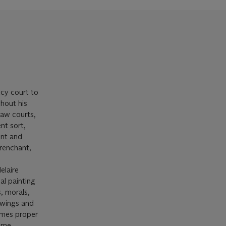
tcy court to
ghout his
 law courts,
ent sort,
ent and
renchant,
elaire
al painting
, morals,
awings and
omes proper
same