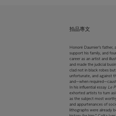
拍品專文
Honoré Daumier’s father, a
support his family, and fou
career as an artist and illu
and made the judicial busin
clad not in black robes but
unfortunate, and against 
and—when required—causti
In his influential essay
Le P
exhorted artists to turn a
as the subject most worthy
and appurtenances of socie
lithographs were already b
history for him,” Colta Iv