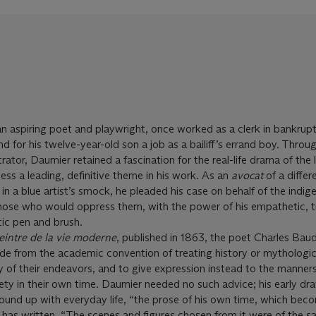
n aspiring poet and playwright, once worked as a clerk in bankrup
nd for his twelve-year-old son a job as a bailiff’s errand boy. Throu
strator, Daumier retained a fascination for the real-life drama of the
ess a leading, definitive theme in his work. As an
avocat
of a differ
 in a blue artist’s smock, he pleaded his case on behalf of the indig
those who would oppress them, with the power of his empathetic, t
c pen and brush.
eintre de la vie moderne
, published in 1863, the poet Charles Baud
side from the academic convention of treating history or mythologic
 of their endeavors, and to give expression instead to the manners
ty in their own time. Daumier needed no such advice; his early dr
ound up with everyday life, “the prose of his own time, which bec
es has written. “The scenes and figures chosen from it were of the 