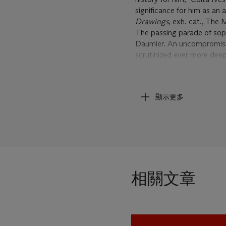
significance for him as an a
Drawings
, exh. cat., The
The passing parade of sophi
Daumier. An uncompromising
scrutinized ever more deep
realities against its pronou
justice where people of all
machinations of the French
顯示更多
Justice was harsh and often
had to be served. Pompous 
stream of unfortunate, dow
often depressingly baleful,
nation. The courtroom resem
variety of roles that were
compelling power of a time
相關文章
entertainment, as large te
Daumier's personal confront
during a period when censo
together with his publisher
of Rabelais's monstrous G