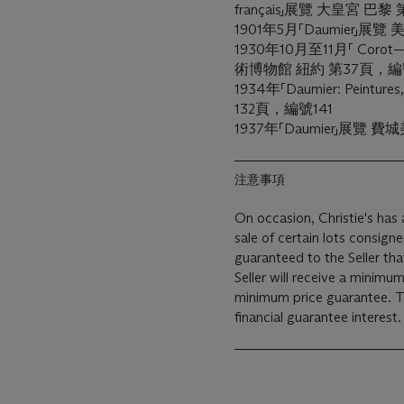
français」展覽 大皇宮 巴
1901年5月「Daumier」
1930年10月至11月「 Corot—Da
術博物館 紐約 第37頁，編
1934年「Daumier: Peintur
132頁，編號141
1937年「Daumier」展覽
注意事項
On occasion, Christie's has a
sale of certain lots consigne
guaranteed to the Seller th
Seller will receive a minimu
minimum price guarantee. This is a lot where Christie’s holds a direct
financial guarantee interest.