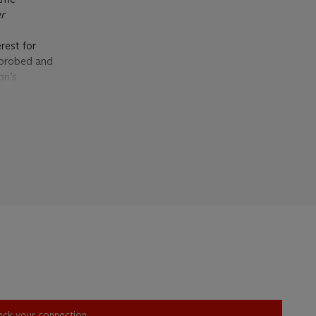
r
rest for
 probed and
on’s
alls of
he
ing class
ending
ary and
ate of the
 parts, in a
ssed the
shows.
 In 1832,
ed,
n the shape
heck your connection.