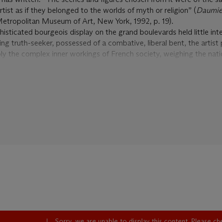
rtist as if they belonged to the worlds of myth or religion” (
Daumie
 Metropolitan Museum of Art, New York, 1992, p. 19).
sticated bourgeois display on the grand boulevards held little inte
 truth-seeker, possessed of a combative, liberal bent, the artist
ly the complex inner workings of French society, weighing the nati
nced ideals. A beat far more to his liking were the stately but grim h
 classes, from every walk of life, daily crossed paths, caught up in t
 legal system.
 unfair; foremost among all considerations, the interests of the rul
judges and haughty lawyers held in their hands the fates of an un
ntrodden, and pathetic souls. The result was a daily drama, ordin
 but for Daumier, it was utterly engrossing, and revealed the true st
bled the theater stage, peopled as if with actors playing out their
 tragic, melodramatic, or comic by turns. These proceedings posse
less ritual, which has come down to us today, even as a form of
levision audiences tune into weekly courtroom dramas and reality 
ation with the legal system of the courts came early in his career.
rship laws had ostensibly been relaxed, he was nevertheless charg
 and printer, for contemptuously caricaturing King Louis-Philippe i
argantua. All three were convicted and sentenced to six months'
Sorry, we are unable to display this content. Please c