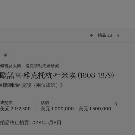
拍品 23
佩吉及大衛．洛克菲勒夫婦珍藏
歐諾雷·維克托杭·杜米埃 (1808-1879)
《律師間的交談（兩位律師）》
成交價
估價
美元 2,172,500
美元 1,000,000 – 美元 1,500,000
拍品終止拍賣:
2018年5月8日