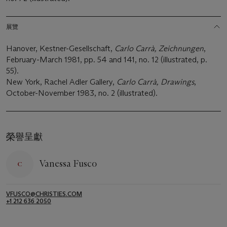
展覽
Hanover, Kestner-Gesellschaft,
Carlo Carrà, Zeichnungen
,
February-March 1981, pp. 54 and 141, no. 12 (illustrated, p.
55).
New York, Rachel Adler Gallery,
Carlo Carrà, Drawings
,
October-November 1983, no. 2 (illustrated).
榮譽呈獻
Vanessa Fusco
VFUSCO@CHRISTIES.COM
+1 212 636 2050