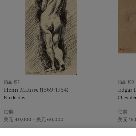
拍品 157
拍品 159
Henri Matisse (1869-1954)
Edgar D
Nu de dos
Chevalie
估價
估價
美元 40,000 – 美元 60,000
美元 18,
成交價
成交價