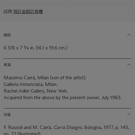
試用
預計金額計算機
細節
6 3/8 x 7 ¾ in. (16.1 x 19.6 cm.)
來源
Massimo Carrà, Milan (son of the artist).
Galleria Annunciata, Milan.
Rachel Adler Gallery, New York.
Acquired from the above by the present owner, July 1983.
出版
F. Russoli and M. Carrà,
Carrà Disegni
, Bologna, 1977, p. 145,
no. 72 (illustrated).