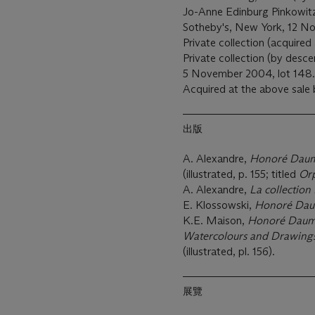
Jo-Anne Edinburg Pinkowitz
Sotheby's, New York, 12 No
Private collection (acquired
Private collection (by desc
5 November 2004, lot 148.
Acquired at the above sale
出版
A. Alexandre,
Honoré Daumi
(illustrated, p. 155; titled
Or
A. Alexandre,
La collection
E. Klossowski,
Honoré Dau
K.E. Maison,
Honoré Daumie
Watercolours and Drawing
(illustrated, pl. 156).
展覽