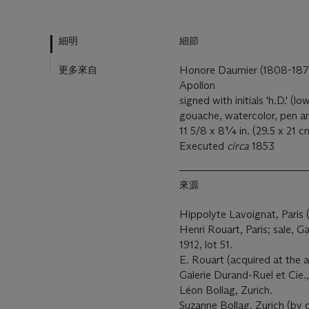
細明
細節
更多來自
Honore Daumier (1808-18
Apollon
signed with initials 'h.D.' (lo
gouache, watercolor, pen an
11 5/8 x 8¼ in. (29.5 x 21 c
Executed
circa
1853
來源
Hippolyte Lavoignat, Paris 
Henri Rouart, Paris; sale, 
1912, lot 51.
E. Rouart (acquired at the a
Galerie Durand-Ruel et Cie.,
Léon Bollag, Zurich.
Suzanne Bollag, Zurich (by 