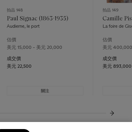
拍品 148
拍品 149
Paul Signac (1863-1935)
Camille Pis
Audierne, le port
La foire de Gis
估價
估價
美元 15,000 – 美元 20,000
美元 400,000
成交價
成交價
美元 22,500
美元 893,000
關注
下一頁