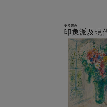
更多來自
印象派及現
11
中
的
第
1
個