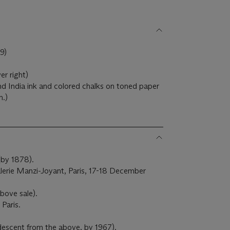
79)
wer right)
d India ink and colored chalks on toned paper
m.)
(by 1878).
Galerie Manzi-Joyant, Paris, 17-18 December
bove sale).
 Paris.
descent from the above, by 1967).