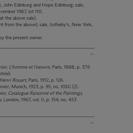
, John Edinburg and Hope Edinburg; sale,
vember 1987, lot 110.
 at the above sale).
ent from the above); sale, Sotheby's, New York,
 by the present owner.
er, L'homme et l'oeuvre
, Paris, 1888, p. 376
phée
).
 Henri Rouart
, Paris, 1912, p. 126.
mier
, Munich, 1923, p. 95, no. 105G (2).
r, Catalogue Raisonné of the Paintings,
s
, London, 1967, vol. II, p. 154, no. 453