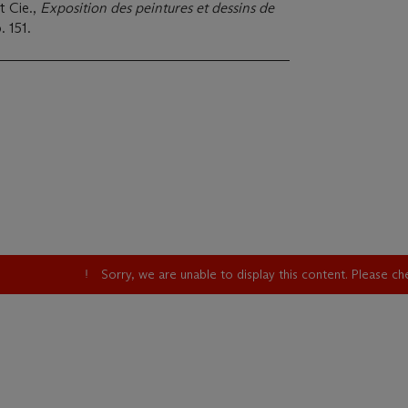
t Cie.,
Exposition des peintures et dessins de
. 151.
Sorry, we are unable to display this content. Please c