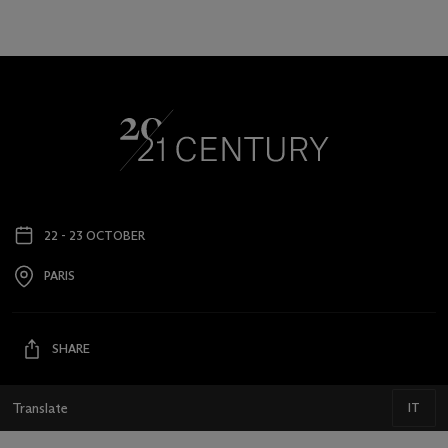
22 - 23 OCTOBER
Event
date
PARIS
Event
location
SHARE
Translate
IT
IT