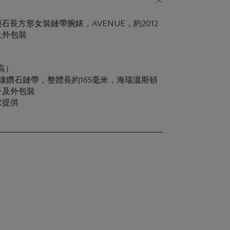
石長方形女裝鏈帶腕錶，AVENUE，約2012
及外包裝
 高）
金鑲鑽石鏈帶，整體長約165毫米，海瑞溫斯頓
子及外包裝
求提供