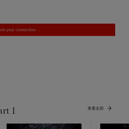
heck your connection.
rt I
查看全部