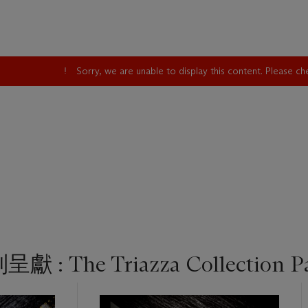
Sorry, we are unable to display this content. Please c
 The Triazza Collection Pa