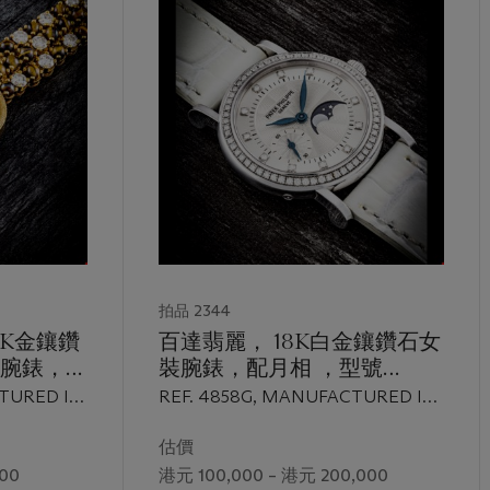
拍品 2344
8K金鑲鑽
百達翡麗， 18K白金鑲鑽石女
腕錶，
裝腕錶，配月相 ，型號
7年製，附後
4858G ，2005年製，附後補
CTURED IN
REF. 4858G, MANUFACTURED IN
證書
2005
估價
00
港元 100,000 – 港元 200,000