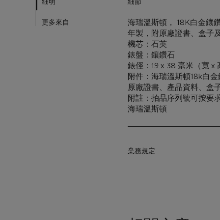
細明
細節
更多來自
海瑞溫斯頓， 18K白金鑲鑽
年製，附原廠證書、盒子
機芯：石英
錶盤：鑲鑽石
錶俓：19 x 38 毫米（寬 x
附件：海瑞溫斯頓18k白
原廠證書、產品資料、盒
附註：拍品序列號可按要
海瑞溫斯頓
業務規定