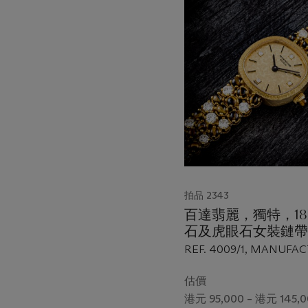
的
第
1
個
拍品 2343
百達翡麗，獨特，1
石及虎眼石女裝鏈帶
型號4009/1，197
REF. 4009/1, MANUFA
補證書
1977
估價
港元 95,000 – 港元 145,0