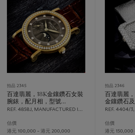
拍品 2345
拍品 2346
百達翡麗，18K金鑲鑽石女裝
百達翡麗，
腕錶，配月相，型號
金鑲鑽石及
4858J，2005年製，附後補
配兩地時間，
REF. 4858J, MANUFACTURED IN
REF. 4404/
證書
1976年
2005
IN 1976
及外包裝
估價
估價
港元 100,000 – 港元 200,000
港元 150,000 