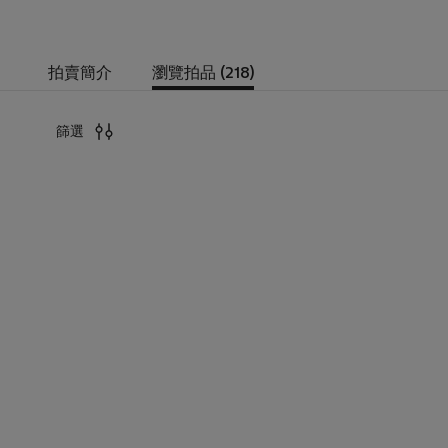
拍賣簡介
瀏覽拍品 (218)
篩選