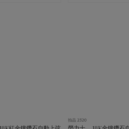
拍品 2320
18K紅金鑲鑽石自動上弦
勞力士， 18K金鑲鑽石