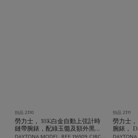
拍品 2310
拍品 2311
勞力士， 18K白金自動上弦計時
勞力士，
鏈帶腕錶，配綠玉髓及額外黑色
腕錶， D
鑲鑽石錶盤及指針， DAYTONA
DAYTONA MODEL, REF. 116509, CIRCA
DAYTONA M