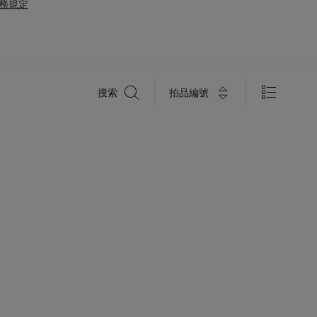
務規定
搜
拍品編號
搜索
索