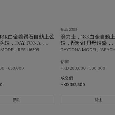
拍品 2308
18K白金鑲鑽石自動上弦
勞力士，18K白金自動
腕錶，DAYTONA，型
錶，配粉紅貝母錶盤，
9
DAYTONA，“BEACH
ODEL, REF. 116509
DAYTONA MODEL, “BEACH”
116519，約2002年製
116519, CIRCA 2002
估價
00 - 650,000
HKD 280,000 - 500,000
成交價
00
HKD 352,800
關注
關注