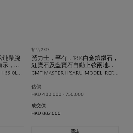
拍品 2317
弦鏈帶腕
勞力士，罕有，18K白金鑲鑽石，
顯示，
紅寶石及藍寶石自動上弦兩地時
間鏈帶腕錶，配中心秒針及日曆
116610LN,
GMT MASTER II 'SARU' MODEL, REF.
年製，附原廠
顯示，GMT MASTER II
116759SARU, CIRCA 2016
'SARU'，型號116759SARU，約
估價
2016年製，附原廠證書、盒子及
HKD 480,000 - 750,000
外包裝
成交價
HKD 882,000
關注