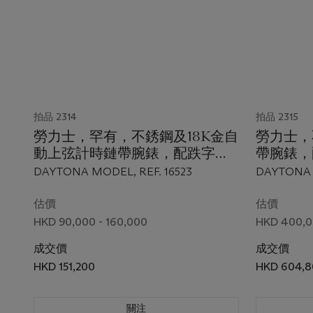
拍品 2314
拍品 2315
勞力士，罕有，不銹鋼及18K金自
勞力士，
動上弦計時鏈帶腕錶，配跌字錶
帶腕錶，
盤，DAYTONA，型號16523
DAYTO
DAYTONA MODEL, REF. 16523
DAYTONA M
2003
2003
外包裝
估價
估價
HKD 90,000 - 160,000
HKD 400,0
成交價
成交價
HKD 151,200
HKD 604,8
關注