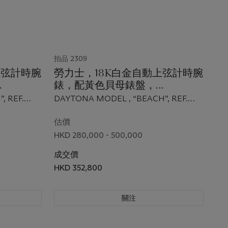
拍品 2309
上弦計時腕
勞力士，18K白金自動上弦計時腕
錶，配黃色貝母錶盤，
”，型號
DAYTONA， “BEACH”，型號
, REF.
DAYTONA MODEL , “BEACH”, REF.
116519，約2002年製
116519, CIRCA 2002
估價
HKD 280,000 - 500,000
成交價
HKD 352,800
關注