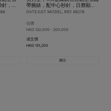
秒針，日
帶腕錶，配中心秒針，日曆顯示
及青金石錶盤，DATEJUST， 型
188
DATEJUST MODEL, REF. 68278
88
號 68278
估價
HKD 120,000 - 200,000
成交價
HKD 151,200
關注