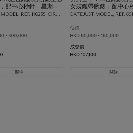
，配中心秒針，星期、
女裝鏈帶腕錶，配中心
及隕石錶盤，DAY-
曆顯示及青金石錶盤，
MODEL, REF. 118235, CIRCA
DATEJUST MODEL, REF. 69
號 118235，約2005年
DATEJUST， 型號 691
廠證書、盒子及外包裝
估價
00 - 300,000
HKD 80,000 - 160,000
成交價
00
HKD 107,100
關注
關注