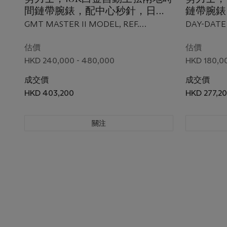
間鏈帶腕錶，配中心秒針，日曆
鏈帶腕錶
顯示及隕石錶盤，GMT
日曆顯示
GMT MASTER II MODEL, REF.
DAY-DATE 
MASTER II，型號
DATE，型
126719BLRO, CIRCA 2020
2005
126719BLRO，約2020年製，附
製，附原
估價
估價
原廠證書、盒子及外包裝
HKD 240,000 - 480,000
HKD 180,0
成交價
成交價
HKD 403,200
HKD 277,2
關注