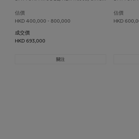
，型號116509，約2006年製，附
2006
原廠證書，盒子及外包裝
估價
估價
HKD 400,000 - 800,000
HKD 600,0
成交價
HKD 693,000
關注