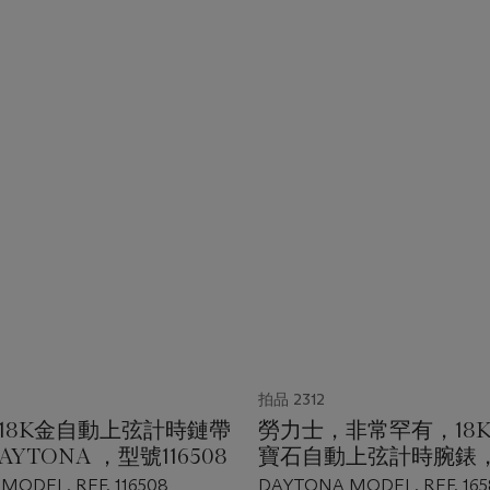
拍品 2312
18K金自動上弦計時鏈帶
勞力士，非常罕有，18
AYTONA ，型號116508
寶石自動上弦計時腕錶
石鑲鑽石錶盤， DAYTO
ODEL, REF. 116508
DAYTONA MODEL, REF. 165