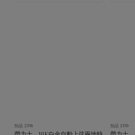
拍品 2318
拍品 2319
勞力士，18K白金自動上弦兩地時
勞力士，