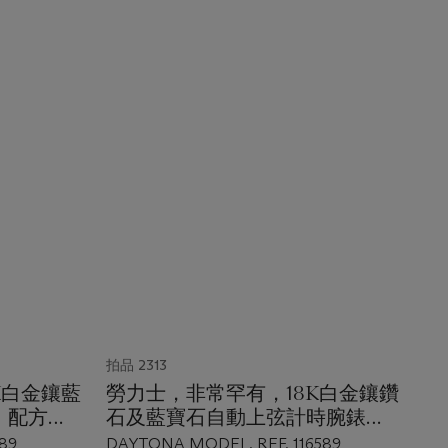
拍品 2313
K白金鑲藍
勞力士，非常罕有，18K白金鑲鑽
，配方鈉
石及藍寶石自動上弦計時腕錶，
NA ，型
DAYTONA ，型號116589
89
DAYTONA MODEL, REF. 116589