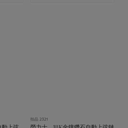
拍品 2321
自動上弦
勞力士，18K金鑲鑽石自動上弦鏈