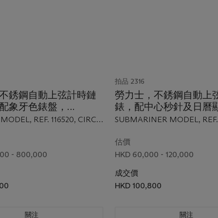
拍品 2316
不銹鋼自動上弦計時鏈
勞力士，不銹鋼自動上
配象牙色錶盤，
錶，配中心秒針及日曆
NA，型號 116520，約
SUBMARINER， 型號
ODEL, REF. 116520, CIRCA
SUBMARINER MODEL, REF. 
年製，附原廠證書、盒子及
116610LN，約2021
CIRCA 2021
證書，盒子及外包裝
估價
00 - 800,000
HKD 60,000 - 120,000
成交價
00
HKD 100,800
關注
關注