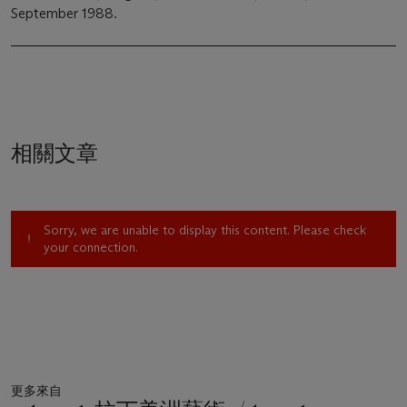
September 1988.
相關文章
Sorry, we are unable to display this content. Please check
your connection.
更多來自