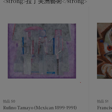
<strong>拉丁美洲藝術</strong>
11
中
的
第
1
個
拍品 50
拍品 51
Rufino Tamayo (Mexican 1899-1991)
Francis