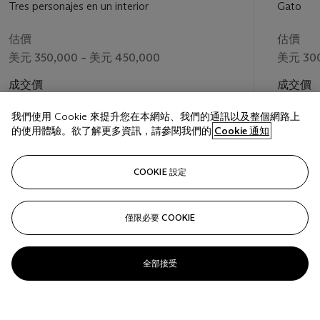
Tres personajes en un interior
Gato
估價
估價
美元 350,000 – 美元 450,000
美元 300
成交價
成交價
美元 698,500
美元 326
我們使用 Cookie 來提升您在本網站、我們的通訊以及整個網路上
的使用體驗。欲了解更多資訊，請參閱我們的
Cookie 通知
關注
COOKIE 設定
僅限必要 COOKIE
上一頁
下一
全部接受
查看全部