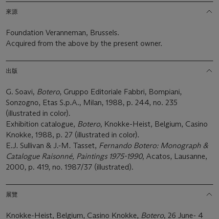
來源
Foundation Veranneman, Brussels.
Acquired from the above by the present owner.
出版
G. Soavi,
Botero
, Gruppo Editoriale Fabbri, Bompiani,
Sonzogno, Etas S.p.A., Milan, 1988, p. 244, no. 235
(illustrated in color).
Exhibition catalogue,
Botero
, Knokke-Heist, Belgium, Casino
Knokke, 1988, p. 27 (illustrated in color).
E.J. Sullivan & J.-M. Tasset,
Fernando Botero: Monograph &
Catalogue Raisonné, Paintings 1975-1990
, Acatos, Lausanne,
2000, p. 419, no. 1987/37 (illustrated).
展覽
Knokke-Heist, Belgium, Casino Knokke,
Botero
, 26 June- 4