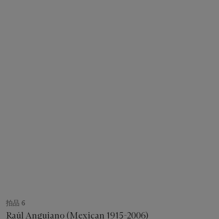
拍品 6
Raúl Anguiano (Mexican 1915-2006)