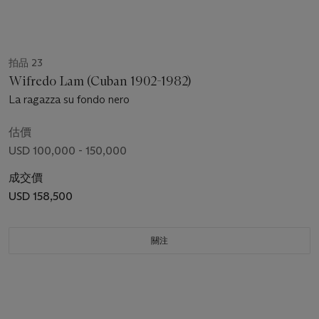
拍品 23
Wifredo Lam (Cuban 1902-1982)
La ragazza su fondo nero
估價
USD 100,000 - 150,000
成交價
USD 158,500
關注