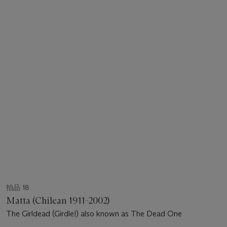
拍品 18
Matta (Chilean 1911-2002)
The Girldead (Girdle!) also known as The Dead One