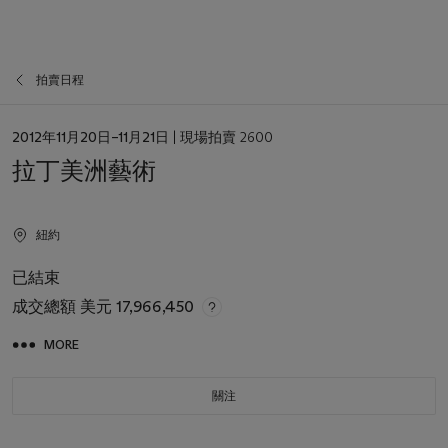
拍賣日程
日
2012年11月20日–11月21日
| 現場拍賣 2600
期
拉丁美洲藝術
紐約
已結束
成交總額
美元 17,966,450
MORE
關注