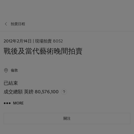
拍賣日程
日
2012年2月14日
| 現場拍賣 8052
期
戰後及當代藝術晚間拍賣
倫敦
已結束
成交總額
英鎊 80,576,100
MORE
關注