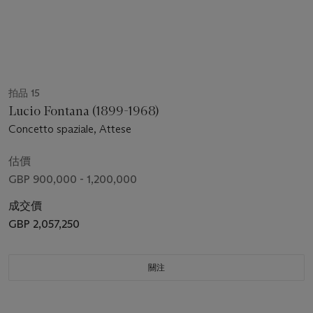
拍品 15
Lucio Fontana (1899-1968)
Concetto spaziale, Attese
估價
GBP 900,000 - 1,200,000
成交價
GBP 2,057,250
關注