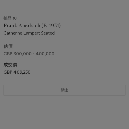
拍品 10
Frank Auerbach (B. 1931)
Catherine Lampert Seated
估價
GBP 300,000 - 400,000
成交價
GBP 409,250
關注