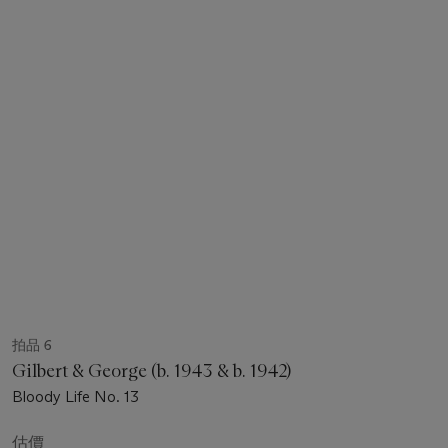
拍品 6
Gilbert & George (b. 1943 & b. 1942)
Bloody Life No. 13
估價