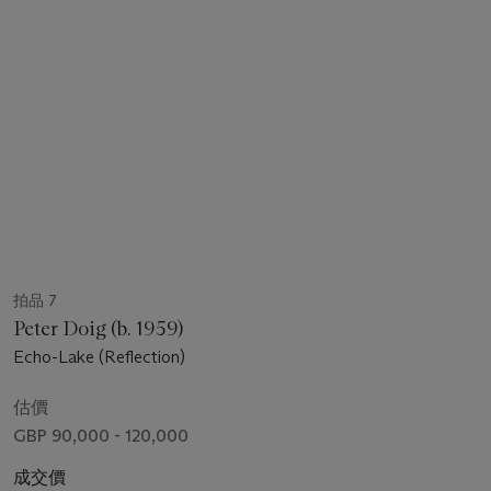
拍品 7
Peter Doig (b. 1959)
Echo-Lake (Reflection)
估價
GBP 90,000 - 120,000
成交價