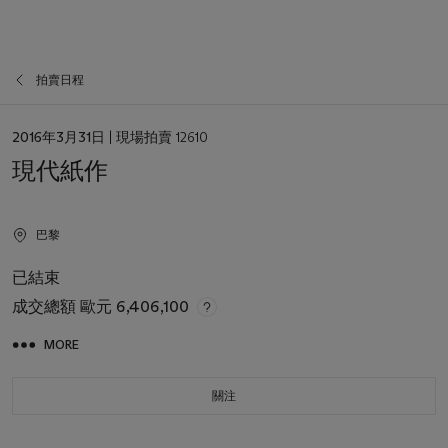
拍賣日程
日
2016年3月31日
| 現場拍賣 12610
期
現代紙作
巴黎
已結束
成交總額
歐元 6,406,100
MORE
關注