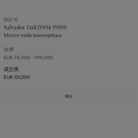
拍品 10
Salvador Dalí (1904-1989)
Montre molle biomorphique
估價
EUR 70,000 - 100,000
成交價
EUR 121,500
關注