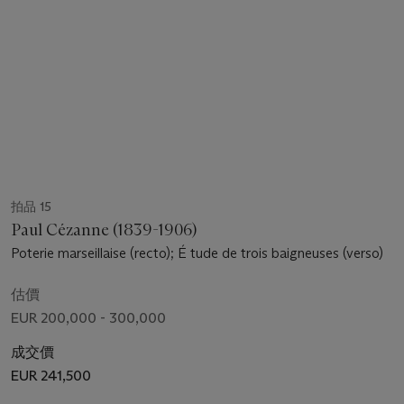
拍品 15
Paul Cézanne (1839-1906)
Poterie marseillaise (recto); É tude de trois baigneuses (verso)
估價
EUR 200,000 - 300,000
成交價
EUR 241,500