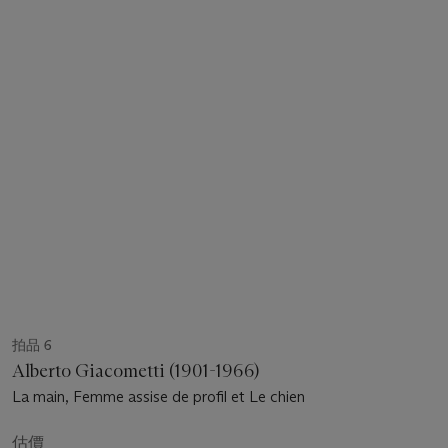
拍品 6
Alberto Giacometti (1901-1966)
La main, Femme assise de profil et Le chien
估價