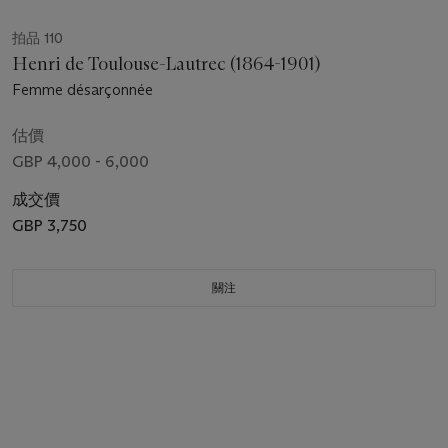
拍品 110
Henri de Toulouse-Lautrec (1864-1901)
Femme désarçonnée
估價
GBP 4,000 - 6,000
成交價
GBP 3,750
關注