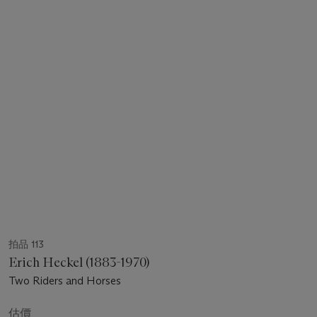
拍品 113
Erich Heckel (1883-1970)
Two Riders and Horses
估價