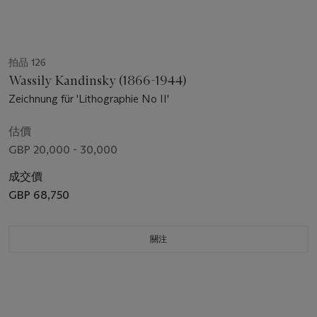
拍品 126
Wassily Kandinsky (1866-1944)
Zeichnung für 'Lithographie No II'
估價
GBP 20,000 - 30,000
成交價
GBP 68,750
關注