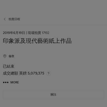
拍賣日程
日
2019年6月19日
| 現場拍賣 17192
期
印象派及現代藝術紙上作品
倫敦
已結束
成交總額
英鎊 5,079,375
MORE
關注