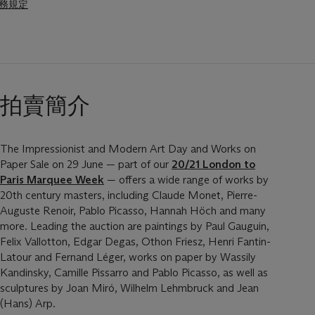
務規定
拍賣簡介
The Impressionist and Modern Art Day and Works on
Paper Sale on 29 June — part of our
20/21 London to
Paris Marquee Week
— offers a wide range of works by
20th century masters, including Claude Monet, Pierre-
Auguste Renoir, Pablo Picasso, Hannah Höch and many
more. Leading the auction are paintings by Paul Gauguin,
Felix Vallotton, Edgar Degas, Othon Friesz, Henri Fantin-
Latour and Fernand Léger, works on paper by Wassily
Kandinsky, Camille Pissarro and Pablo Picasso, as well as
sculptures by Joan Miró, Wilhelm Lehmbruck and Jean
(Hans) Arp.