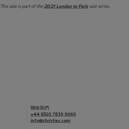
This sale is part of the
20/21 London to Paris
sale series.
聯絡我們
+44 (0)20 7839 9060
info@christies.com