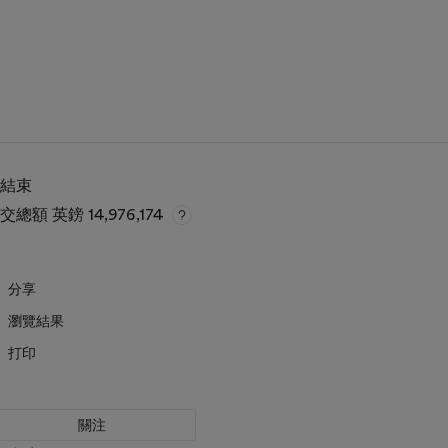
已結束
成交總額
英鎊 14,976,174
分享
瀏覽結果
打印
關注