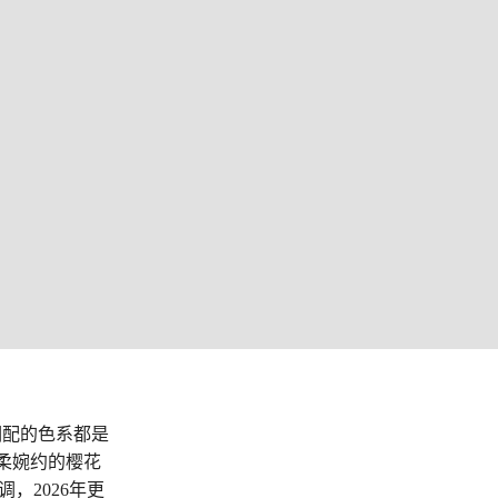
调配的色系都是
温柔婉约的樱花
调，2026年更