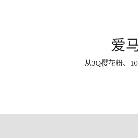
爱
从3Q樱花粉、