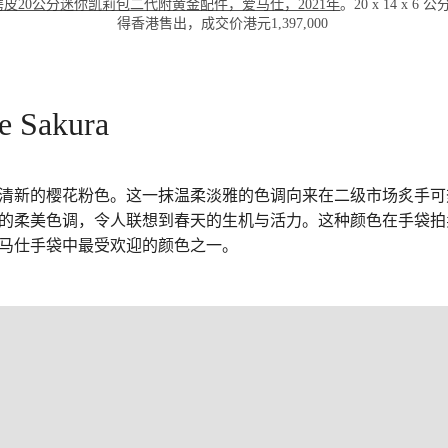
皮20公分迷你凯莉包二代附黄金配件，爱马仕，2021年
。20 x 14 x 
得香港售出，成交价港元1,397,000
e Sakura
清新的樱花粉色。这一抹温柔淡雅的色调向来在二级市场炙手可
的柔美色调，令人联想到春天的生机与活力。这种颜色在手袋拍
马仕手袋中最受欢迎的颜色之一。