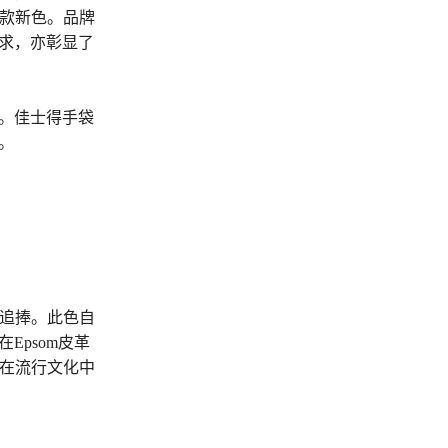
）等多款新色。品牌
求，亦彰显了
。佳士得手袋
。
受追捧。此色自
psom皮革
袋在流行文化中