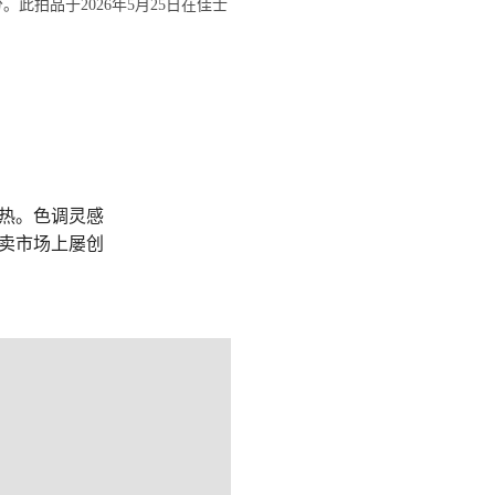
6 公分。此拍品于2026年5月25日在佳士
热。色调灵感
卖市场上屡创