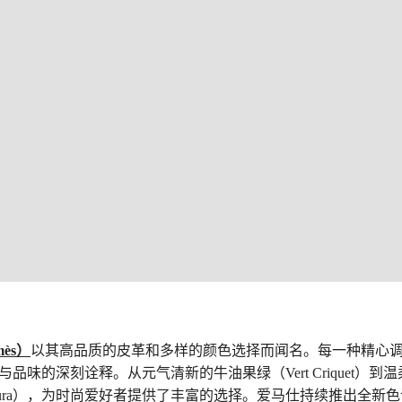
ès）
以其高品质的皮革和多样的颜色选择而闻名。每一种精心
品味的深刻诠释。从元气清新的牛油果绿（Vert Criquet）到
Sakura），为时尚爱好者提供了丰富的选择。爱马仕持续推出全新色