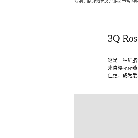
特别订制5P粉色及珍珠灰色短吻鳄
3Q Ros
这是一种细腻
来自樱花花瓣
佳绩，成为爱