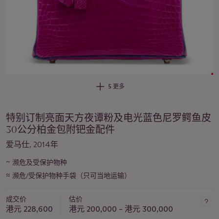
5 更多
特别订制亮面天方夜谭粉及电光蓝色尼罗鳄鱼皮
30公分柏金包附钯金配件
爱马仕, 2014年
~
濒危及受保护物种
关
≈
于
濒危/受保护物种手袋（只可当地运输）
此
拍
成交价
估价
港元 228,600
港元 200,000 – 港元 300,000
品