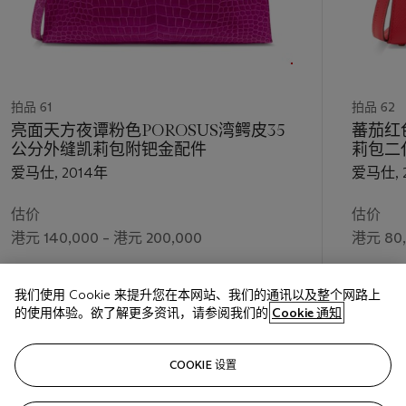
拍品 61
拍品 62
亮面天方夜谭粉色POROSUS湾鳄皮35
蕃茄红
公分外缝凯莉包附钯金配件
莉包二
爱马仕, 2014年
爱马仕, 
估价
估价
港元 140,000 – 港元 200,000
港元 80,
成交价
成交价
我们使用 Cookie 来提升您在本网站、我们的通讯以及整个网路上
港元 165,100
港元 139
的使用体验。欲了解更多资讯，请参阅我们的
Cookie 通知
关注
COOKIE 设置