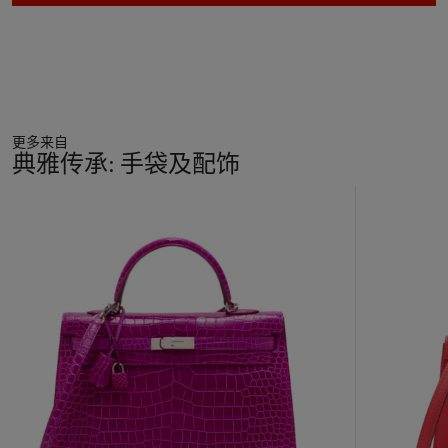
更多来自
典雅传承: 手袋及配饰
11
中
的
第
1
个