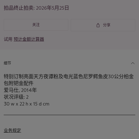
重
拍品终止拍卖:
2026年5月25日
要
资
讯
关注
分享
试用
预计金额计算器
细节
特别订制亮面天方夜谭粉及电光蓝色尼罗鳄鱼皮30公分柏金
包附钯金配件
爱马仕, 2014年
状况评级: 2
30 w x 22 h x 15 d cm
业务规定