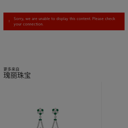
Sorry, we are unable to display this content. Please check
your connection.
更多来自
瑰丽珠宝
15
中
的
第
1
个