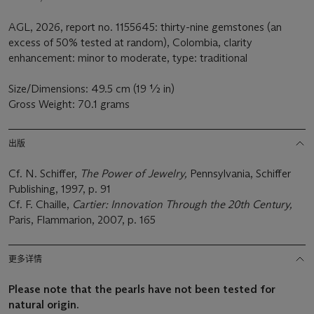
AGL, 2026, report no. 1155645: thirty-nine gemstones (an
excess of 50% tested at random), Colombia, clarity
enhancement: minor to moderate, type: traditional
Size/Dimensions: 49.5 cm (19 ½ in)
Gross Weight: 70.1 grams
出版
Cf. N. Schiffer,
The Power of Jewelry,
Pennsylvania, Schiffer
Publishing, 1997, p. 91
Cf. F. Chaille,
Cartier: Innovation Through the 20th Century,
Paris, Flammarion, 2007, p. 165
更多详情
Please note that the pearls have not been tested for
natural origin.