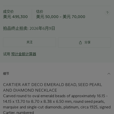
成交价
估价
美元 495,300
美元 50,000 – 美元 70,000
拍品终止拍卖:
2026年6月9日
关注
分享
试用
预计金额计算器
细节
CARTIER ART DECO EMERALD BEAD, SEED PEARL
AND DIAMOND NECKLACE
Carved round to oval emerald beads of approximately 16.15 -
14.15 x 13.70 to 8.70 x 8.38 x 6.50 mm, round seed pearls,
marquise and single-cut diamonds, platinum, circa 1925, signed
Cartier, numbered