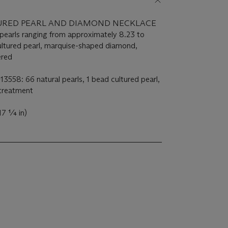
TURED PEARL AND DIAMOND NECKLACE
l pearls ranging from approximately 8.23 to
ltured pearl, marquise-shaped diamond,
ered
3558: 66 natural pearls, 1 bead cultured pearl,
 treatment
17 ¼ in)