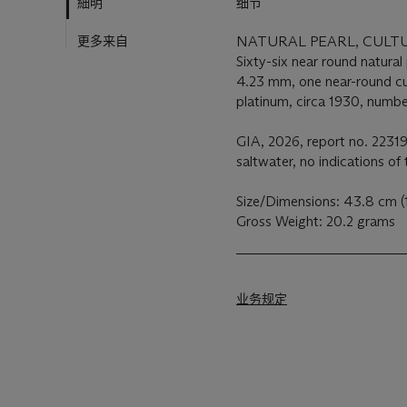
細明
细节
更多来自
NATURAL PEARL, CUL
Sixty-six near round natura
4.23 mm, one near-round cu
platinum, circa 1930, numb
GIA, 2026, report no. 223191
saltwater, no indications of
Size/Dimensions: 43.8 cm (
Gross Weight: 20.2 grams
业务规定