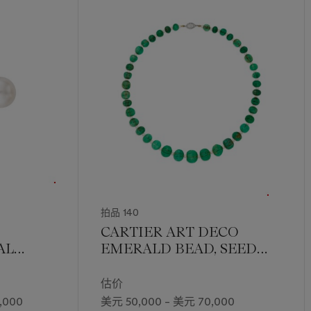
拍品 140
CARTIER ART DECO
AL
EMERALD BEAD, SEED
MOND
PEARL AND DIAMOND
NECKLACE
估价
,000
美元 50,000 – 美元 70,000