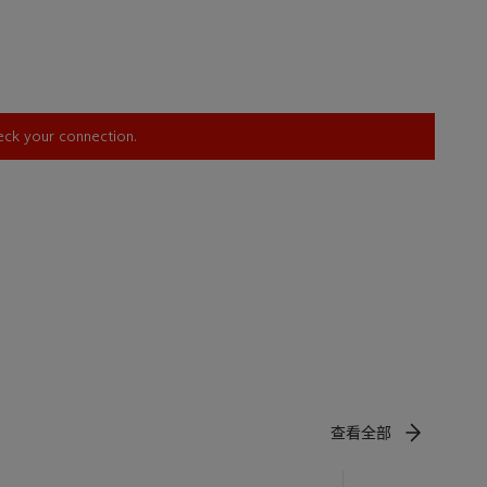
heck your connection.
查看全部