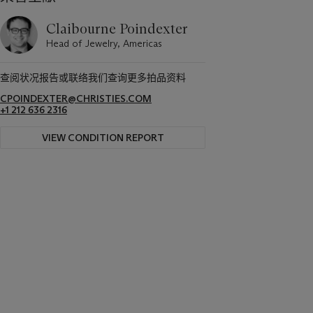
Claibourne Poindexter
Head of Jewelry, Americas
查阅状况报告或联络我们查询更多拍品资料
CPOINDEXTER@CHRISTIES.COM
+1 212 636 2316
VIEW CONDITION REPORT