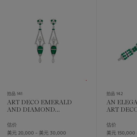
拍品 141
拍品 142
ART DECO EMERALD
AN ELEGA
AND DIAMOND
ART DEC
EARRINGS
SAPPHIR
DIAMOND
估价
估价
美元 20,000 – 美元 30,000
美元 150,000 