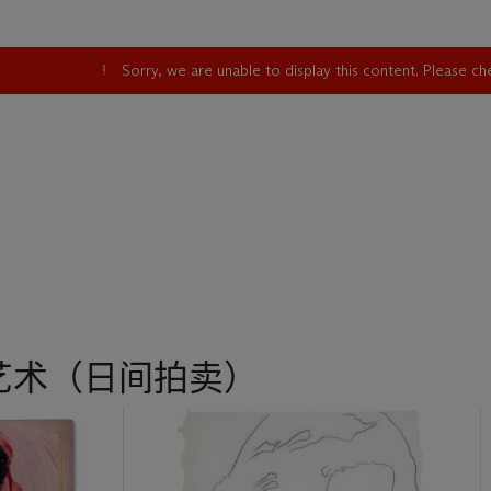
Sorry, we are unable to display this content. Please c
艺术（日间拍卖）