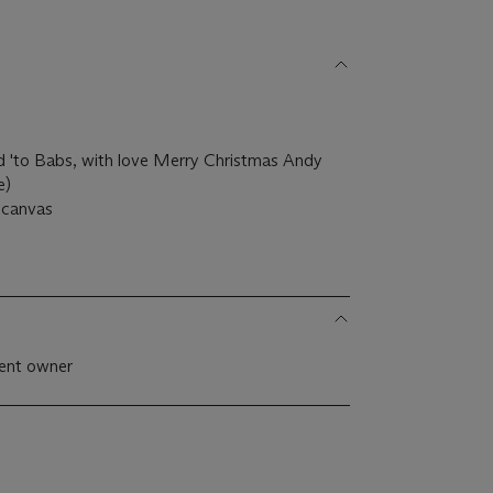
d 'to Babs, with love Merry Christmas Andy
e)
n canvas
)
esent owner