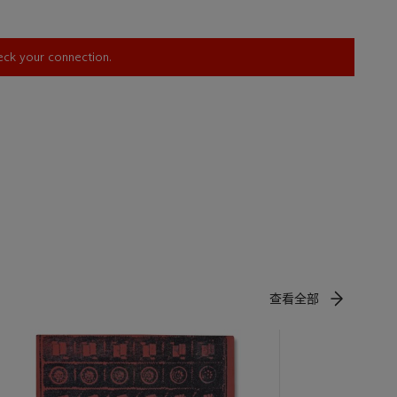
heck your connection.
查看全部