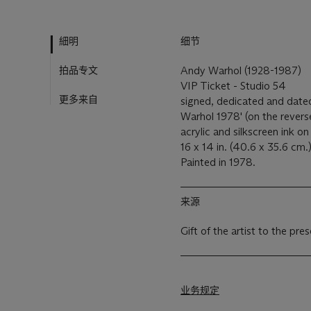
細明
细节
拍品专文
Andy Warhol (1928-1987)
VIP Ticket - Studio 54
更多来自
signed, dedicated and date
Warhol 1978' (on the revers
acrylic and silkscreen ink o
16 x 14 in. (40.6 x 35.6 cm.
Painted in 1978.
来源
Gift of the artist to the pr
业务规定