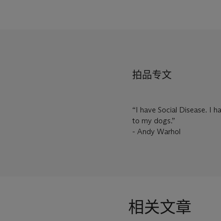
拍品专文
“I have Social Disease. I h
to my dogs.”
- Andy Warhol
相关文章