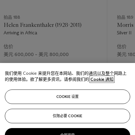
拍品 188
拍品 189
Helen Frankenthaler (1928-2011)
Morris 
Arriving in Africa
Silver II
估价
估价
美元 600,000 – 美元 800,000
美元 180
成交价
成交价
我们使用 Cookie 来提升您在本网站、我们的通讯以及整个网路上
美元 1,061,000
美元 221
的使用体验。欲了解更多资讯，请参阅我们的
Cookie 通知
关注
COOKIE 设置
仅限必要 COOKIE
上一页
下一