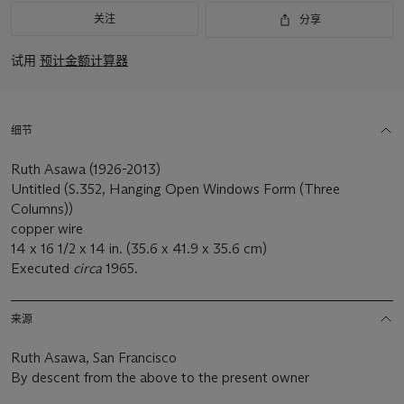
关注
分享
试用
预计金额计算器
细节
Ruth Asawa (1926-2013)
Untitled (S.352, Hanging Open Windows Form (Three
Columns))
copper wire
14 x 16 1/2 x 14 in. (35.6 x 41.9 x 35.6 cm)
Executed
circa
1965.
来源
Ruth Asawa, San Francisco
By descent from the above to the present owner