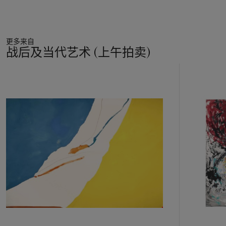
更多来自
战后及当代艺术 (上午拍卖)
11
中
的
第
1
个