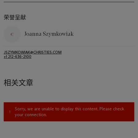
荣誉呈献
Joanna Szymkowiak
JSZYMKOWIAK@CHRISTIES.COM
+1 212-636-2100
相关文章
Sorry, we are unable to display this content. Please check
your connection.