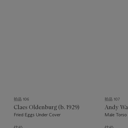
拍品 106
拍品 107
Claes Oldenburg (b. 1929)
Andy War
Fried Eggs Under Cover
Male Torso 
估价
估价