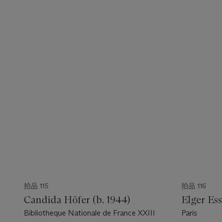
拍品 115
拍品 116
Candida Höfer (b. 1944)
Elger Ess
Bibliotheque Nationale de France XXIII
Paris