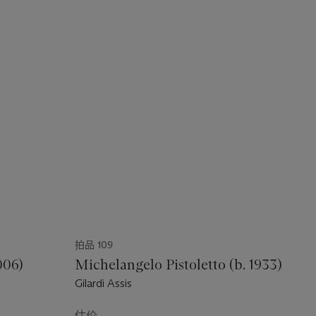
拍品 109
006)
Michelangelo Pistoletto (b. 1933)
Gilardi Assis
估价