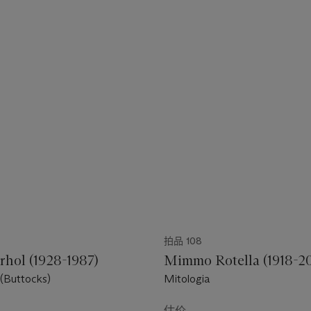
拍品 108
hol (1928-1987)
Mimmo Rotella (1918-2
(Buttocks)
Mitologia
估价