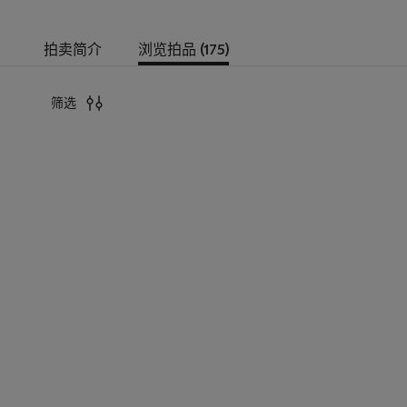
拍卖简介
浏览拍品 (175)
筛选