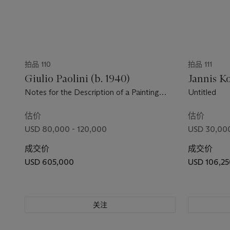
拍品 110
拍品 111
Giulio Paolini (b. 1940)
Jannis Ko
Notes for the Description of a Painting
Untitled
Dated 1972
估价
估价
USD 80,000 - 120,000
USD 30,00
成交价
成交价
USD 605,000
USD 106,25
关注