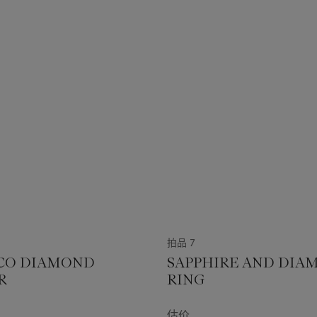
拍品 7
CO DIAMOND
SAPPHIRE AND DIA
R
RING
估价