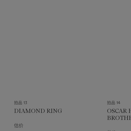
拍品 13
拍品 14
DIAMOND RING
OSCAR 
BROTHE
DIAMON
估价