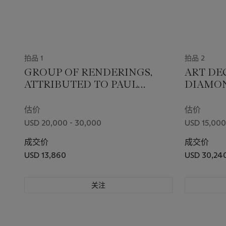
拍品 1
拍品 2
GROUP OF RENDERINGS,
ART DE
ATTRIBUTED TO PAUL
DIAMON
FLATO
NECKLA
估价
估价
USD 20,000 - 30,000
USD 15,000
成交价
成交价
USD 13,860
USD 30,24
关注