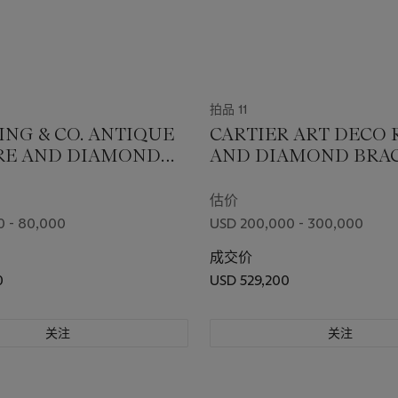
拍品 11
ING & CO. ANTIQUE
CARTIER ART DECO
RE AND DIAMOND
AND DIAMOND BRA
估价
0 - 80,000
USD 200,000 - 300,000
成交价
0
USD 529,200
关注
关注