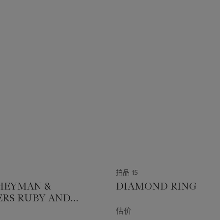
拍品 15
HEYMAN &
DIAMOND RING
RS RUBY AND
D EARRINGS
估价