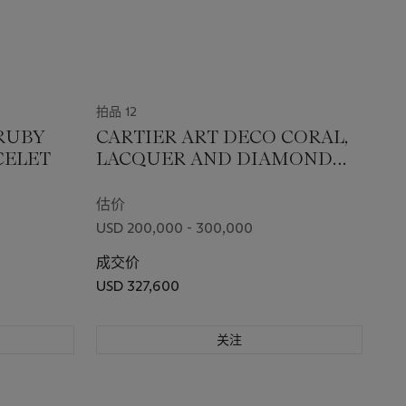
拍品 12
 RUBY
CARTIER ART DECO CORAL,
CELET
LACQUER AND DIAMOND
CUFF BRACELET
估价
USD 200,000 - 300,000
成交价
USD 327,600
关注