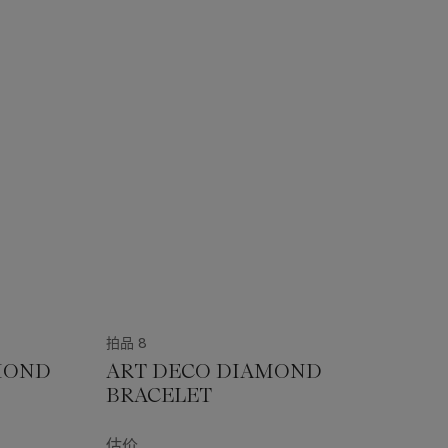
拍品 8
MOND
ART DECO DIAMOND
BRACELET
估价