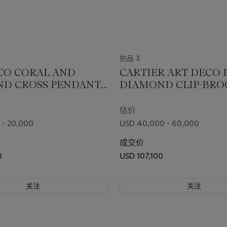
拍品 3
CO CORAL AND
CARTIER ART DECO 
D CROSS PENDANT-
DIAMOND CLIP-BR
CE
估价
 - 20,000
USD 40,000 - 60,000
成交价
0
USD 107,100
关注
关注