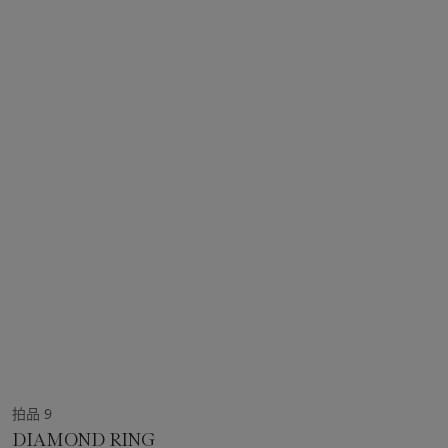
拍品 9
DIAMOND RING