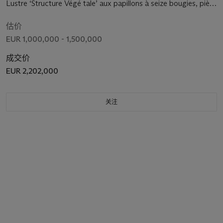
Lustre ‘Structure Végé tale’ aux papillons à seize bougies, piè
ce unique, 2009
估价
EUR 1,000,000 - 1,500,000
成交价
EUR 2,202,000
关注