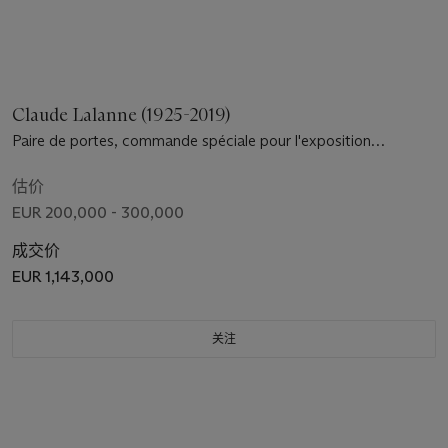
Claude Lalanne (1925-2019)
Paire de portes, commande spéciale pour l'exposition
retrospective 'Les Lalanne', Musée des Arts Décoratifs, Paris,
2010
估价
EUR 200,000 - 300,000
成交价
EUR 1,143,000
关注