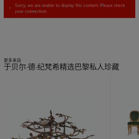
blooming flowers in which, at the request of the owner, the
Sorry, we are unable to display this content. Please check
butterflies have replaced the original birds.
your connection.
更多来自
于贝尔·德·纪梵希精选巴黎私人珍藏
11
中
的
第
1
个