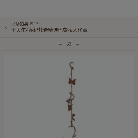
现场拍卖 19434
于贝尔·德·纪梵希精选巴黎私人珍藏
63