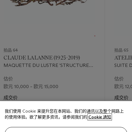
拍品 64
拍品 65
CLAUDE LALANNE (1925-2019)
ATELI
MAQUETTE DU LUSTRE 'STRUCTURE
SUITE 
VÉGÉTALE' AUX PAPILLONS À SEIZE
LOUIS X
BOUGIES, VERS 2003
MODÈL
估价
估价
欧元 10,000 – 欧元 15,000
欧元 12,
成交价
成交价
欧元 20,000
欧元 15,
我们使用 Cookie 来提升您在本网站、我们的通讯以及整个网路上
的使用体验。欲了解更多资讯，请参阅我们的
Cookie 通知
关注