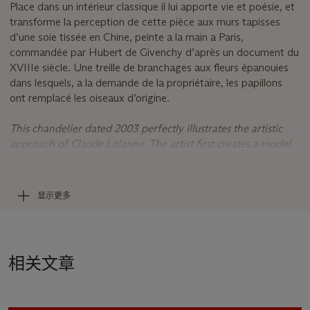
Place dans un intérieur classique il lui apporte vie et poésie, et
transforme la perception de cette pièce aux murs tapisses
d’une soie tissée en Chine, peinte a la main a Paris,
commandée par Hubert de Givenchy d’après un document du
XVIIIe siècle. Une treille de branchages aux fleurs épanouies
dans lesquels, a la demande de la propriétaire, les papillons
ont remplacé les oiseaux d’origine.
This chandelier dated 2003 perfectly illustrates the artistic
approach of Claude Lalanne. The artist first creates a model
in the presence of the collector, when shown to Hubert de
Givenchy, he was delighted. Claude then brings together
scattered branches in a sculptural bouquet punctuated by a
显示更多
few butterflies and leaves, an unexpected but sensitive image
emerges, evoking an inverted tree defying gravity, a source
of light imbued with a subtle life. Placed in a classic interior, it
brings life and poetry to it, and transforms the perception of
相关文章
this room with walls lined with silk woven in China and
painted in Paris, commissioned by Hubert de Givenchy from
an 18th century document. A trellis of branches with