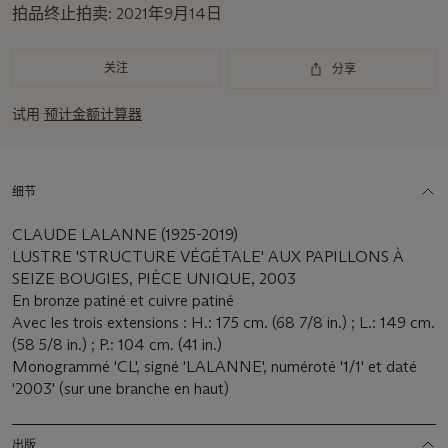
拍品终止拍卖:
2021年9月14日
关注
分享
试用
预计金额计算器
细节
CLAUDE LALANNE (1925-2019)
LUSTRE 'STRUCTURE VÉGÉTALE' AUX PAPILLONS À
SEIZE BOUGIES, PIÈCE UNIQUE, 2003
En bronze patiné et cuivre patiné
Avec les trois extensions : H.: 175 cm. (68 7/8 in.) ; L.: 149 cm.
(58 5/8 in.) ; P.: 104 cm. (41 in.)
Monogrammé 'CL', signé 'LALANNE', numéroté '1/1' et daté
'2003' (sur une branche en haut)
出版