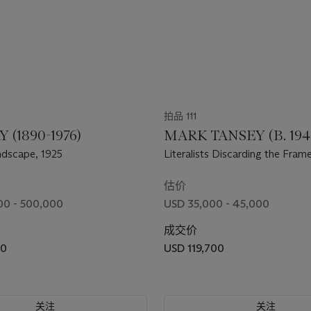
拍品 111
 (1890-1976)
MARK TANSEY (B. 194
ndscape, 1925
Literalists Discarding the Fram
估价
00 - 500,000
USD 35,000 - 45,000
成交价
00
USD 119,700
关注
关注