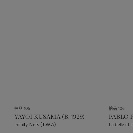
拍品 105
拍品 106
YAYOI KUSAMA (B. 1929)
PABLO P
Infinity Nets (T.W.A)
La belle et 