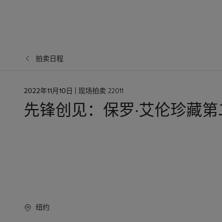
拍卖日程
日
2022年11月10日
| 现场拍卖 22011
期
先锋创见：保罗·艾伦珍藏第
纽约