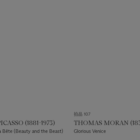
拍品 107
ICASSO (1881-1973)
THOMAS MORAN (1837
la Bête (Beauty and the Beast)
Glorious Venice