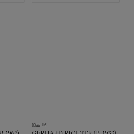
拍品 116
-1967)
GERHARD RICHTER (B. 1932)