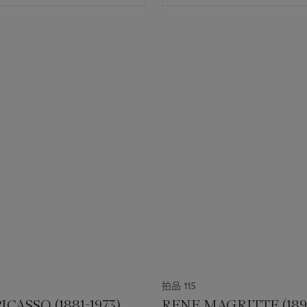
拍品 115
ICASSO (1881-1973)
RENE MAGRITTE (1898