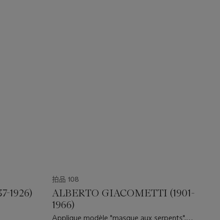
拍品 108
-1926)
ALBERTO GIACOMETTI (1901-
1966)
Applique modèle "masque aux serpents",