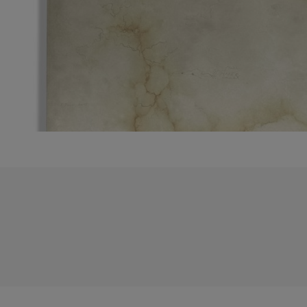
White
Glove