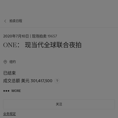
拍卖日程
日
2020年7月10日
| 现场拍卖 19657
期
ONE： 现当代全球联合夜拍
纽约
已结束
成交总额
美元 301,417,500
MORE
关注
业务规定