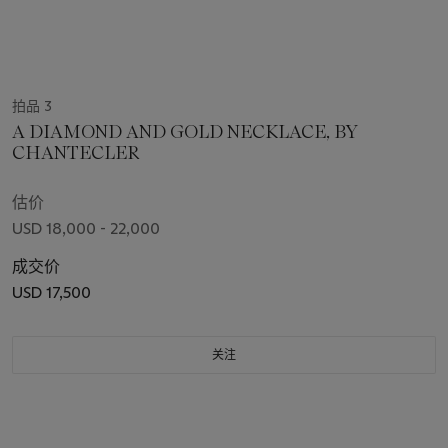
拍品 3
A DIAMOND AND GOLD NECKLACE, BY
CHANTECLER
估价
USD 18,000 - 22,000
成交价
USD 17,500
关注