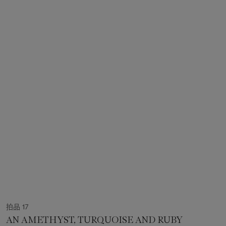
拍品 17
AN AMETHYST, TURQUOISE AND RUBY