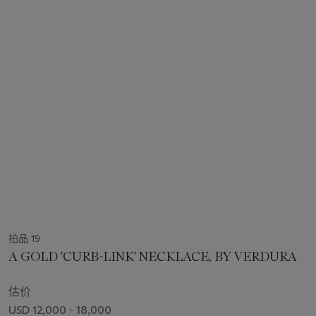
拍品 19
A GOLD 'CURB-LINK' NECKLACE, BY VERDURA
估价
USD 12,000 - 18,000