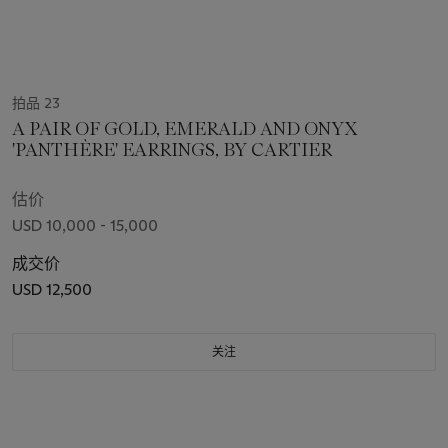
拍品 23
A PAIR OF GOLD, EMERALD AND ONYX
'PANTHÈRE' EARRINGS, BY CARTIER
估价
USD 10,000 - 15,000
成交价
USD 12,500
关注