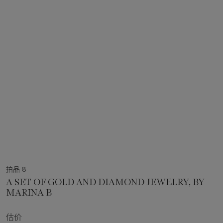
拍品 8
A SET OF GOLD AND DIAMOND JEWELRY, BY
MARINA B
估价