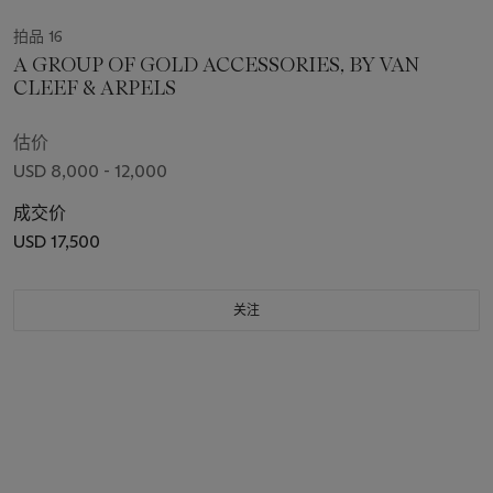
拍品 16
A GROUP OF GOLD ACCESSORIES, BY VAN
CLEEF & ARPELS
估价
USD 8,000 - 12,000
成交价
USD 17,500
关注