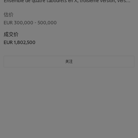
Ensemble de quatre tabourets en X, troisième version, vers
1983
估价
EUR 300,000 - 500,000
成交价
EUR 1,802,500
关注