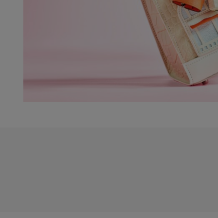
White
Glove