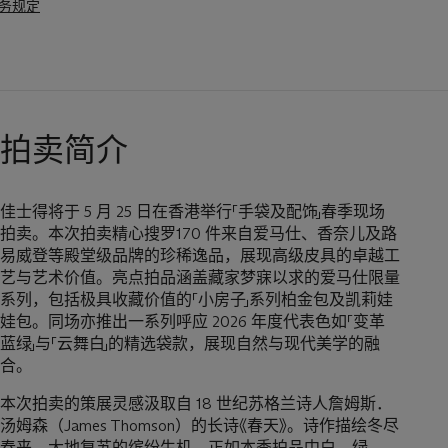
务规定
拍卖简介
佳士得将于 5 月 25 日在香港举行「手袋及配饰」春季现场
拍卖。本次拍卖精心搜罗170 件来自爱马仕、香奈儿及路
易威登等殿堂级品牌的珍稀逸品，展现高级皮具的卓越工
艺与艺术价值。亮点拍品涵盖藏家梦寐以求的爱马仕限量
系列，包括极具收藏价值的「小房子」系列柏金包及凯莉娃
娃包。同场亦推出一系列呼应 2026 年度代表色如「变革
蓝绿」与「云舞白」的精选袋款，展现自然与现代美学的融
合。
本次拍卖的策展灵感汲取自 18 世纪苏格兰诗人詹姆斯．
汤姆森（James Thomson）的长诗《春天》。诗作描绘冬尽
春来、大地复苏的缤纷生机，正如本季拍品中白、绿、