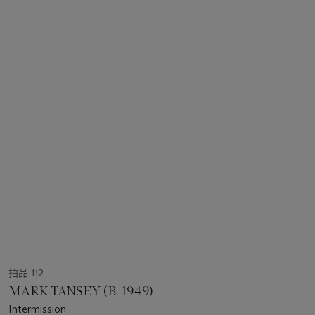
拍品 112
MARK TANSEY (B. 1949)
Intermission