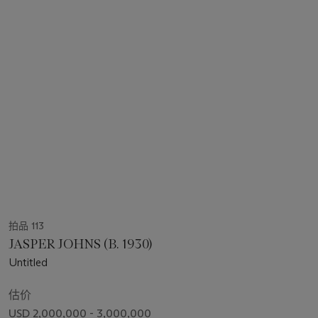
拍品 113
JASPER JOHNS (B. 1930)
Untitled
估价
USD 2,000,000 - 3,000,000