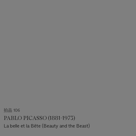
拍品 106
PABLO PICASSO (1881-1973)
La belle et la Bête (Beauty and the Beast)