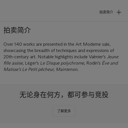
拍卖简介
拍卖简介
Over 140 works are presented in the Art Moderne sale,
showcasing the breadth of techniques and expressions of
20th-century art. Notable highlights include Valmier’s
Jeune
fille assise
, Léger’s
Le Disque polychrome
, Rodin’s
Ève and
Matisse’s Le Petit pêcheur, Maintenon
.
无论身在何方，都可参与竞投
White
Glove
了解更多