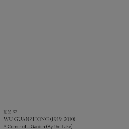
拍品 62
WU GUANZHONG (1919-2010)
A Corner of a Garden (By the Lake)