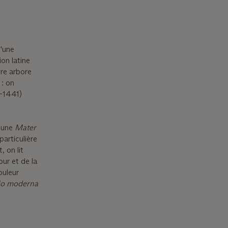
d'une
on latine
vre arbore
 : on
-1441)
– une
Mater
articulière
, on lit
our et de la
ouleur
io moderna