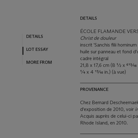
DETAILS
ÉCOLE FLAMANDE VERS 
DETAILS
Christ de douleur
inscrit 'Sanchis filii hominum
LOT ESSAY
huile sur panneau et fond d'
cadre intégral
MORE FROM
21,8 x 17,6 cm (8 ½ x 615⁄16 
¼ x 4 13⁄16 in.) (à vue)
PROVENANCE
Chez Bernard Descheemaeker
d'exposition de 2010, voir
i
Acquis auprès de celui-ci p
Rhode Island, en 2010.