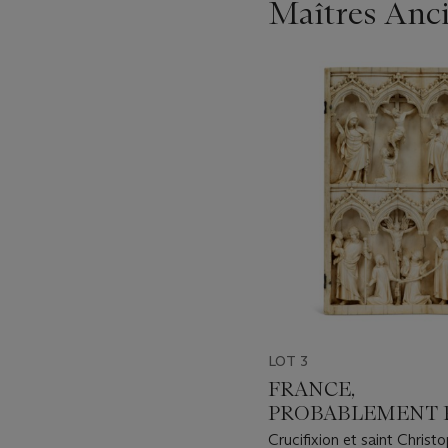
Maîtres Anci
Item
1
out
of
11
LOT 3
FRANCE,
PROBABLEMENT P
XIVE SIÈCLE
Crucifixion et saint Christo