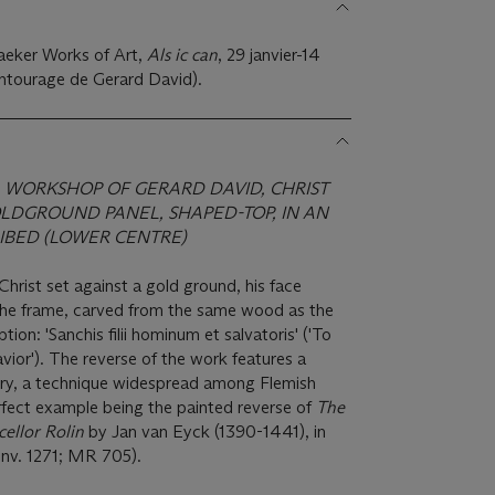
eker Works of Art,
Als ic can
, 29 janvier-14
entourage de Gerard David).
, WORKSHOP OF GERARD DAVID, CHRIST
OLDGROUND PANEL, SHAPED-TOP, IN AN
IBED (LOWER CENTRE)
Christ set against a gold ground, his face
The frame, carved from the same wood as the
tion: 'Sanchis filii hominum et salvatoris' ('To
ior'). The reverse of the work features a
yry, a technique widespread among Flemish
erfect example being the painted reverse of
The
ellor Rolin
by Jan van Eyck (1390-1441), in
inv. 1271; MR 705).