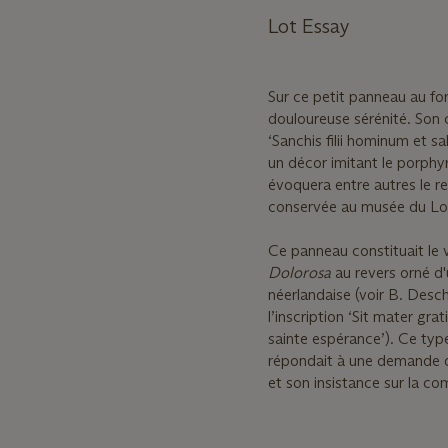
Lot Essay
Sur ce petit panneau au for
douloureuse sérénité. Son 
‘Sanchis filii hominum et s
un décor imitant le porphy
évoquera entre autres le r
conservée au musée du Louv
Ce panneau constituait le 
Dolorosa
au revers orné d'
néerlandaise (voir B. Des
l’inscription ‘Sit mater gra
sainte espérance’). Ce type
répondait à une demande d
et son insistance sur la co