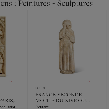
ens : Peintures - Sculptures
LOT 4
FRANCE, SECONDE
ARIS,
MOITIÉ DU XIVE OU
DÉBUT DU XVE SIÈCLE
phe, saint
Pleurant