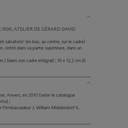
1500, ATELIER DE GÉRARD DAVID
 et salvatoris' (en bas, au centre, sur le cadre)
or, cintré dans sa partie supérieure, dans un
in.) (dans son cadre intégral) ; 16 x 12,2 cm (6
, Anvers, en 2010 (selon le catalogue
nfra
) ;
ar l’Ambassadeur J. William Middendorf II,