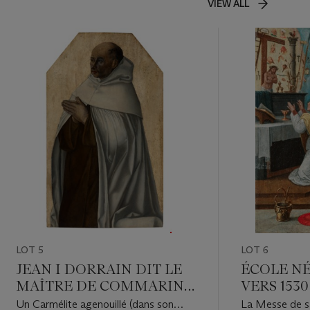
VIEW ALL
LOT 5
LOT 6
JEAN I DORRAIN DIT LE
ÉCOLE N
MAÎTRE DE COMMARIN
VERS 1530
(ACTIF À DIJON ENTRE LE
Un Carmélite agenouillé (dans son
La Messe de s