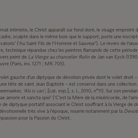
mat intimiste, le Christ apparaît sur fond doré, le visage empreint 
cadre, sculpté dans le même bois que le support, porte une inscripti
alvatoris’ (‘Au Saint Fils de l’Homme et Sauveur’). Le revers de l’œu
re, technique répandue chez les peintres flamands de cette période
evers peint de
La Vierge au chancelier Rolin
de Jan van Eyck (1390
re (Paris, inv. 1271 ; MR 705).
volet gauche d'un diptyque de dévotion privée dont le volet droit 
une tête de saint Jean Baptiste – est conservé dans une collection p
cheemaeker,
‘Als ic can’
, [cat. exp.], s. l., 2010, n°11). Sur son pendant
tiae amoris et sancta spei’ (‘C'est la Mère de la miséricorde, de l'am
 de diptyque portatif associant le Christ souffrant à la Vierge de d
évotionnelle très vive à l'époque, nourrie notamment par la
Devot
mpassion pour la Passion du Christ.