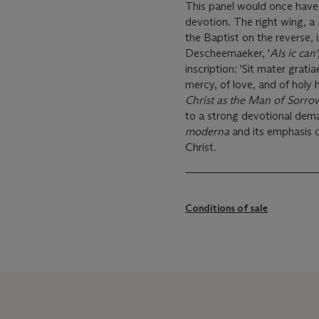
This panel would once have 
devotion. The right wing, a
the Baptist on the reverse, i
Descheemaeker, '
Als ic can'
inscription: 'Sit mater grati
mercy, of love, and of holy 
Christ as the Man of Sorro
to a strong devotional dema
moderna
and its emphasis o
Christ.
Conditions of sale