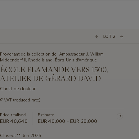
LOT 2
Provenant de la collection de l'Ambassadeur J. William
Middendorf II, Rhode Island, États-Unis d'Amérique
ÉCOLE FLAMANDE VERS 1500,
ATELIER DE GÉRARD DAVID
Christ de douleur
Important
σ
VAT (reduced rate)
information
about
Price realised
Estimate
this
lot
EUR 40,640
EUR 40,000 – EUR 60,000
Closed:
11 Jun 2026