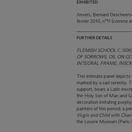
EXHIBITED
Anvers, Bernard Descheema
février 2010, n°11 (comme 
FURTHER DETAILS
FLEMISH SCHOOL
C.
1500
OF SORROWS, OIL ON G
INTEGRAL FRAME, INSCR
This intimate panel depicts 
marked by a sad serenity. 
support, bears a Latin inscrip
the Holy Son of Man and Sav
decoration imitating porph
painters of this period; a p
Virgin and Child with Chanc
the Louvre Museum (Paris, 