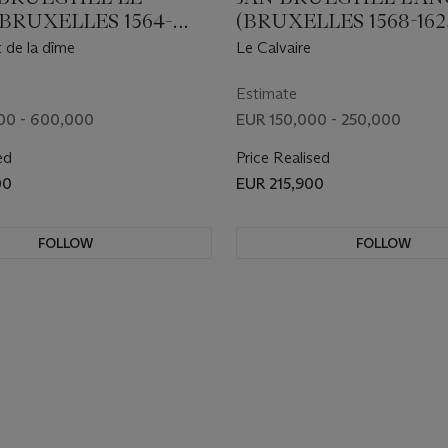
BRUXELLES 1564-
(BRUXELLES 1568-162
VERS)
ANVERS)
 de la dîme
Le Calvaire
Estimate
00 - 600,000
EUR 150,000 - 250,000
ed
Price Realised
00
EUR 215,900
FOLLOW
FOLLOW