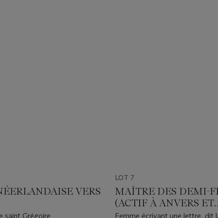
LOT 7
NÉERLANDAISE VERS
MAÎTRE DES DEMI-
(ACTIF À ANVERS ET
MALINES DANS LA
 saint Grégoire
Femme écrivant une lettre, dit 