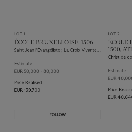
LOT 1
LOT 2
ÉCOLE BRUXELLOISE, 1506
ÉCOLE 
1500, A
Saint Jean l'Évangéliste ; La Croix Vivante ;
DAVID
Le Donateur en prière
Christ de do
Estimate
Estimate
EUR 50,000 - 80,000
EUR 40,00
Price Realised
Price Realis
EUR 139,700
EUR 40,64
FOLLOW