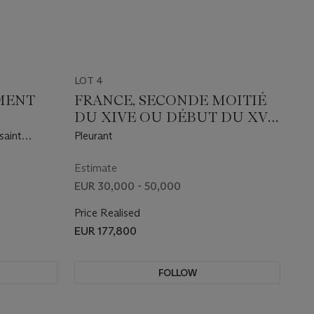
LOT 4
MENT
FRANCE, SECONDE MOITIÉ
DU XIVE OU DÉBUT DU XVE
SIÈCLE
saint
Pleurant
abeth de
Estimate
EUR 30,000 - 50,000
Price Realised
EUR 177,800
FOLLOW