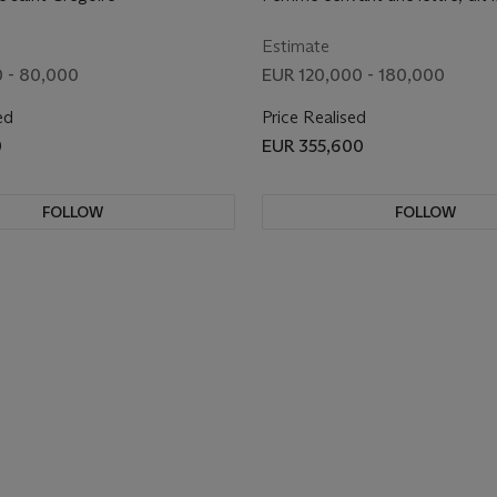
PREMIÈRE MOITIÉ D
écrivant une lettre
SIÈCLE)
Estimate
 - 80,000
EUR 120,000 - 180,000
ed
Price Realised
0
EUR 355,600
FOLLOW
FOLLOW