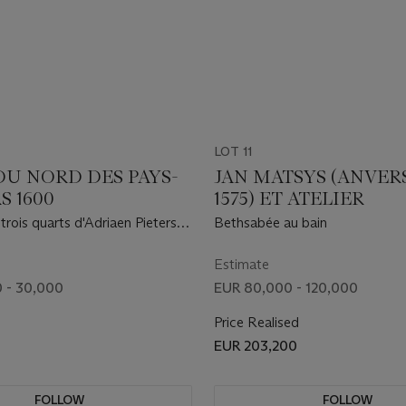
LOT 11
DU NORD DES PAYS-
JAN MATSYS (ANVERS
S 1600
1575) ET ATELIER
 trois quarts d'Adriaen Pietersz.
Bethsabée au bain
ers 1450-1515) et de Jacomina
n Ruyven gez. Tetrode (?-1509),
Estimate
 - 30,000
EUR 80,000 - 120,000
Price Realised
EUR 203,200
FOLLOW
FOLLOW