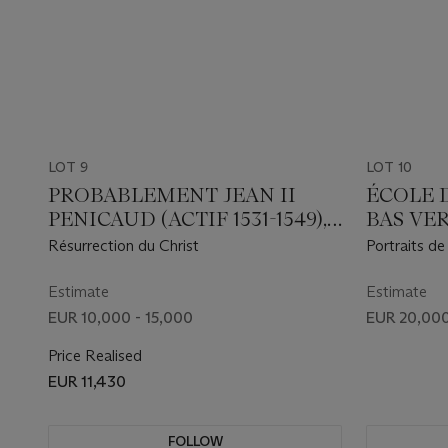
LOT 9
LOT 10
PROBABLEMENT JEAN II
ÉCOLE 
PENICAUD (ACTIF 1531-1549),
BAS VER
LIMOGES, MILIEU DU XVIE
Résurrection du Christ
Portraits de
SIÈCLE
Sandelin (v
Claesdr. va
Estimate
Estimate
en buste
EUR 10,000 - 15,000
EUR 20,000
Price Realised
EUR 11,430
FOLLOW