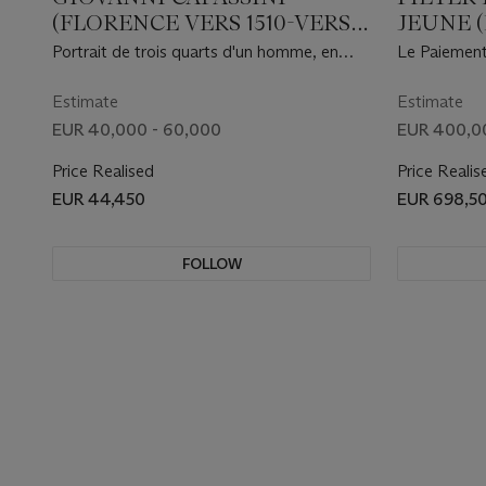
(FLORENCE VERS 1510-VERS
JEUNE (
1579 TOURNON)
1638 AN
Portrait de trois quarts d'un homme, en
Le Paiement
buste
Estimate
Estimate
EUR 40,000 - 60,000
EUR 400,0
Price Realised
Price Realis
EUR 44,450
EUR 698,5
FOLLOW