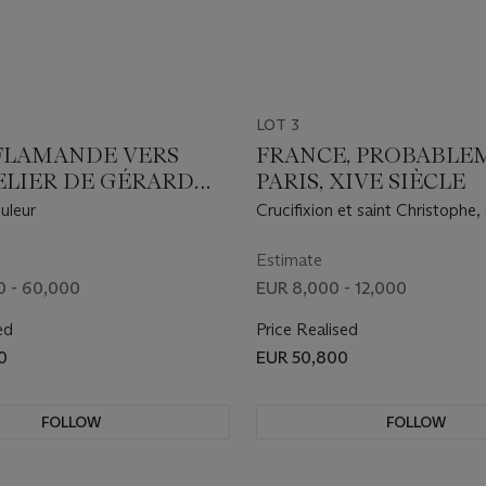
LOT 3
FLAMANDE VERS
FRANCE, PROBABLE
TELIER DE GÉRARD
PARIS, XIVE SIÈCLE
uleur
Crucifixion et saint Christophe, 
François d'Assise et sainte Elis
Hongrie
Estimate
0 - 60,000
EUR 8,000 - 12,000
ed
Price Realised
0
EUR 50,800
FOLLOW
FOLLOW