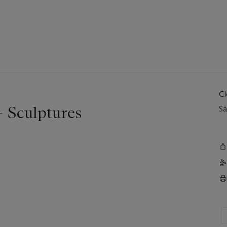
C
- Sculptures
Sa