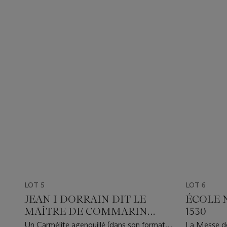
LOT 5
LOT 6
JEAN I DORRAIN DIT LE
ÉCOLE 
MAÎTRE DE COMMARIN
1530
(ACTIF À DIJON ENTRE LE
Un Carmélite agenouillé (dans son format
La Messe de