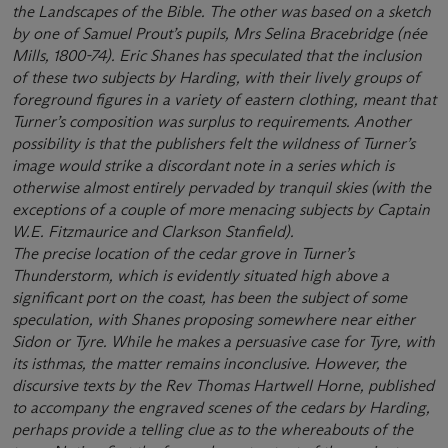
the Landscapes of the Bible. The other was based on a sketch
by one of Samuel Prout’s pupils, Mrs Selina Bracebridge (née
Mills, 1800-74). Eric Shanes has speculated that the inclusion
of these two subjects by Harding, with their lively groups of
foreground figures in a variety of eastern clothing, meant that
Turner’s composition was surplus to requirements. Another
possibility is that the publishers felt the wildness of Turner’s
image would strike a discordant note in a series which is
otherwise almost entirely pervaded by tranquil skies (with the
exceptions of a couple of more menacing subjects by Captain
W.E. Fitzmaurice and Clarkson Stanfield).
The precise location of the cedar grove in Turner’s
Thunderstorm, which is evidently situated high above a
significant port on the coast, has been the subject of some
speculation, with Shanes proposing somewhere near either
Sidon or Tyre. While he makes a persuasive case for Tyre, with
its isthmas, the matter remains inconclusive. However, the
discursive texts by the Rev Thomas Hartwell Horne, published
to accompany the engraved scenes of the cedars by Harding,
perhaps provide a telling clue as to the whereabouts of the