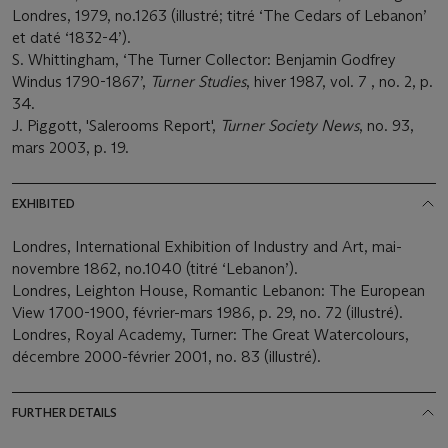
Londres, 1979, no.1263 (illustré; titré ‘The Cedars of Lebanon’
et daté ‘1832-4’).
S. Whittingham, ‘The Turner Collector: Benjamin Godfrey
Windus 1790-1867’,
Turner Studies
, hiver 1987, vol. 7 , no. 2, p.
34.
J. Piggott, 'Salerooms Report',
Turner Society News
, no. 93,
mars 2003, p. 19.
EXHIBITED
Londres, International Exhibition of Industry and Art, mai-
novembre 1862, no.1040 (titré ‘Lebanon’).
Londres, Leighton House, Romantic Lebanon: The European
View 1700-1900, février-mars 1986, p. 29, no. 72 (illustré).
Londres, Royal Academy, Turner: The Great Watercolours,
décembre 2000-février 2001, no. 83 (illustré).
FURTHER DETAILS