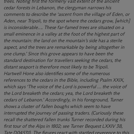
trees. Noting first the formerly vast extent of the ancient
cedar forests in Lebanon, the clergyman narrows his
comments to describe the ‘ascent from the village of Eden, or
Aden, near Tripoli, to the spot where the cedars grow, [which]
is inconsiderable…. These far-famed trees are situated on a
small eminence in a valley at the foot of the highest part of
the mountain: the land on the mountain’s side has a sterile
aspect, and the trees are remarkable by being altogether in
one clump.’ Since this grove appears to have been the
standard destination for travellers seeking the cedars, the
distant seaport is therefore most likely to be Tripoli.
Hartwell Hone also identifies some of the numerous
references to the cedars in the Bible, including Psalm XXIX,
which says ‘The voice of the Lord is powerful … the voice of
the Lord breaketh the cedars; yea, the Lord breaketh the
cedars of Lebanon.’ Accordingly, in his foreground, Turner
shows a cluster of fallen boughs which seem to have
interrupted the journey of passing traders. (Curiously these
recall the shattered fallen trunks Turner recorded during his
first tour of the Alps in 1802; see Turner Bequest LXXIV 38,
Tate D04531). The figures react with startled reverence to this