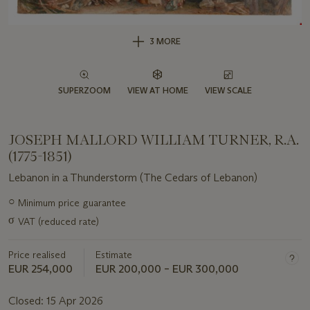
3 MORE
SUPERZOOM
VIEW AT HOME
VIEW SCALE
JOSEPH MALLORD WILLIAM TURNER, R.A.
(1775-1851)
Lebanon in a Thunderstorm (The Cedars of Lebanon)
Important
○
Minimum price guarantee
information
σ
VAT (reduced rate)
about
this
lot
Price realised
Estimate
EUR 254,000
EUR 200,000 – EUR 300,000
Closed:
15 Apr 2026