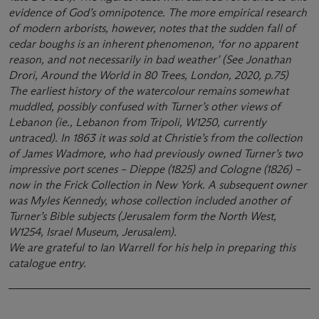
evidence of God’s omnipotence. The more empirical research
of modern arborists, however, notes that the sudden fall of
cedar boughs is an inherent phenomenon, ‘for no apparent
reason, and not necessarily in bad weather’ (See Jonathan
Drori, Around the World in 80 Trees, London, 2020, p.75)
The earliest history of the watercolour remains somewhat
muddled, possibly confused with Turner’s other views of
Lebanon (ie., Lebanon from Tripoli, W1250, currently
untraced). In 1863 it was sold at Christie’s from the collection
of James Wadmore, who had previously owned Turner’s two
impressive port scenes – Dieppe (1825) and Cologne (1826) –
now in the Frick Collection in New York. A subsequent owner
was Myles Kennedy, whose collection included another of
Turner’s Bible subjects (Jerusalem form the North West,
W1254, Israel Museum, Jerusalem).
We are grateful to Ian Warrell for his help in preparing this
catalogue entry.