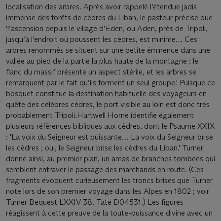
localisation des arbres. Après avoir rappelé l’étendue jadis
immense des forêts de cèdres du Liban, le pasteur précise que
'l’ascension depuis le village d’Eden, ou Aden, près de Tripoli,
jusqu’à l’endroit où poussent les cèdres, est minime… Ces
arbres renommés se situent sur une petite éminence dans une
vallée au pied de la partie la plus haute de la montagne : le
flanc du massif présente un aspect stérile, et les arbres se
remarquent par le fait qu’ils forment un seul groupe.' Puisque ce
bosquet constitue la destination habituelle des voyageurs en
quête des célèbres cèdres, le port visible au loin est donc très
probablement Tripoli.Hartwell Horne identifie également
plusieurs références bibliques aux cèdres, dont le Psaume XXIX
: 'La voix du Seigneur est puissante… La voix du Seigneur brise
les cèdres ; oui, le Seigneur brise les cèdres du Liban.' Turner
donne ainsi, au premier plan, un amas de branches tombées qui
semblent entraver le passage des marchands en route. (Ces
fragments évoquent curieusement les troncs brisés que Turner
note lors de son premier voyage dans les Alpes en 1802 ; voir
Turner Bequest LXXIV 38, Tate D04531.) Les figures
réagissent à cette preuve de la toute-puissance divine avec un