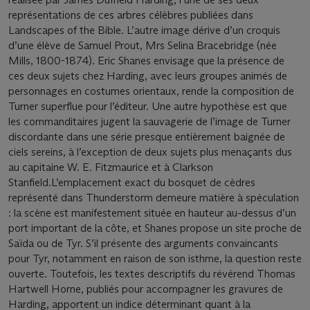
représentations de ces arbres célèbres publiées dans
Landscapes of the Bible. L’autre image dérive d’un croquis
d’une élève de Samuel Prout, Mrs Selina Bracebridge (née
Mills, 1800-1874). Eric Shanes envisage que la présence de
ces deux sujets chez Harding, avec leurs groupes animés de
personnages en costumes orientaux, rende la composition de
Turner superflue pour l’éditeur. Une autre hypothèse est que
les commanditaires jugent la sauvagerie de l’image de Turner
discordante dans une série presque entièrement baignée de
ciels sereins, à l’exception de deux sujets plus menaçants dus
au capitaine W. E. Fitzmaurice et à Clarkson
Stanfield.L’emplacement exact du bosquet de cèdres
représenté dans Thunderstorm demeure matière à spéculation
: la scène est manifestement située en hauteur au-dessus d’un
port important de la côte, et Shanes propose un site proche de
Saïda ou de Tyr. S’il présente des arguments convaincants
pour Tyr, notamment en raison de son isthme, la question reste
ouverte. Toutefois, les textes descriptifs du révérend Thomas
Hartwell Horne, publiés pour accompagner les gravures de
Harding, apportent un indice déterminant quant à la