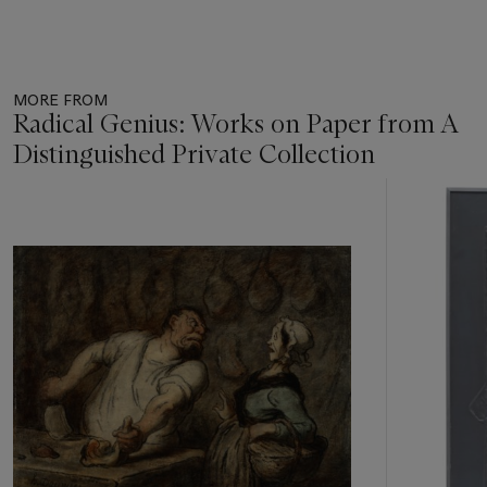
MORE FROM
Radical Genius: Works on Paper from A
Distinguished Private Collection
Item
1
out
of
11