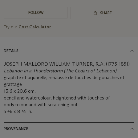
FOLLOW
SHARE
Try our
Cost Calculator
DETAILS
JOSEPH MALLORD WILLIAM TURNER, R.A. (1775-1851)
Lebanon in a Thunderstorm (The Cedars of Lebanon)
graphite et aquarelle, rehaussé de touches de gouaches et
grattage
13.6 x 20.6 cm.
pencil and watercolour, heightened with touches of
bodycolour and with scratching out
5 3⁄8 x 8 1⁄8 in.
PROVENANCE