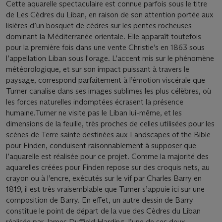
Cette aquarelle spectaculaire est connue parfois sous le titre
de Les Cèdres du Liban, en raison de son attention portée aux
lisières d’un bosquet de cèdres sur les pentes rocheuses
dominant la Méditerranée orientale. Elle apparaît toutefois
pour la première fois dans une vente Christie’s en 1863 sous
l’appellation Liban sous l'orage. L’accent mis sur le phénomène
météorologique, et sur son impact puissant à travers le
paysage, correspond parfaitement à l’émotion viscérale que
Turner canalise dans ses images sublimes les plus célèbres, où
les forces naturelles indomptées écrasent la présence
humaine.Turner ne visite pas le Liban lui-même, et les
dimensions de la feuille, très proches de celles utilisées pour les
scènes de Terre sainte destinées aux Landscapes of the Bible
pour Finden, conduisent raisonnablement à supposer que
l’aquarelle est réalisée pour ce projet. Comme la majorité des
aquarelles créées pour Finden repose sur des croquis nets, au
crayon ou à l’encre, exécutés sur le vif par Charles Barry en
1819, il est très vraisemblable que Turner s’appuie ici sur une
composition de Barry. En effet, un autre dessin de Barry
constitue le point de départ de la vue des Cèdres du Liban
réalisée par James Duffield Harding, l’une de ses deux