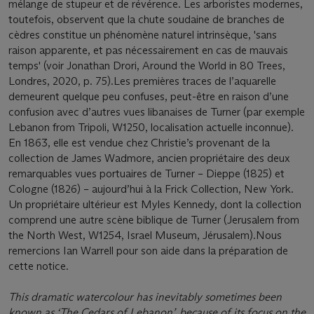
mélange de stupeur et de révérence. Les arboristes modernes,
toutefois, observent que la chute soudaine de branches de
cèdres constitue un phénomène naturel intrinsèque, 'sans
raison apparente, et pas nécessairement en cas de mauvais
temps' (voir Jonathan Drori, Around the World in 80 Trees,
Londres, 2020, p. 75).Les premières traces de l’aquarelle
demeurent quelque peu confuses, peut-être en raison d’une
confusion avec d’autres vues libanaises de Turner (par exemple
Lebanon from Tripoli, W1250, localisation actuelle inconnue).
En 1863, elle est vendue chez Christie’s provenant de la
collection de James Wadmore, ancien propriétaire des deux
remarquables vues portuaires de Turner – Dieppe (1825) et
Cologne (1826) – aujourd’hui à la Frick Collection, New York.
Un propriétaire ultérieur est Myles Kennedy, dont la collection
comprend une autre scène biblique de Turner (Jerusalem from
the North West, W1254, Israel Museum, Jérusalem).Nous
remercions Ian Warrell pour son aide dans la préparation de
cette notice.
This dramatic watercolour has inevitably sometimes been
known as ‘The Cedars of Lebanon’, because of its focus on the